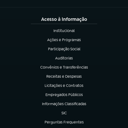
Acesso à Informação
Institucional
(abre em nova aba)
Ações e Programas
(abre em nova aba)
Participação Social
(abre em nova aba)
Auditorias
(abre em nova aba)
Convênios e Transferências
(abre em nova aba)
Receitas e Despesas
(abre em nova aba)
Licitações e Contratos
(abre em nova aba)
Empregados Públicos
(abre em nova aba)
Informações Classificadas
(abre em nova aba)
SIC
(abre em nova aba)
Perguntas Frequentes
(abre em nova aba)