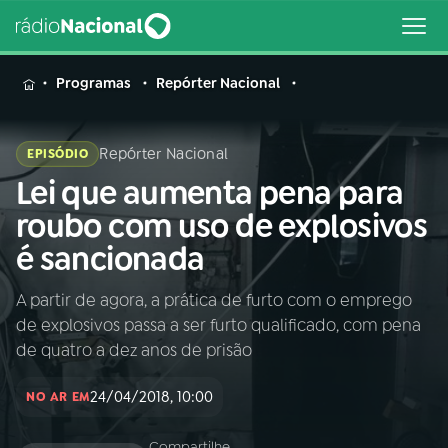
MENU
Programas
Repórter Nacional
Repórter Nacional
EPISÓDIO
Lei que aumenta pena para
Buscar
na
roubo com uso de explosivos
Rádio
Buscar
é sancionada
Nacional
A partir de agora, a prática de furto com o emprego
AO VIVO
de explosivos passa a ser furto qualificado, com pena
de quatro a dez anos de prisão
01
INÍCIO
24/04/2018, 10:00
NO AR EM
02
A RÁDIO
Compartilhe