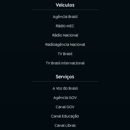
Veículos
Agência Brasil
(abre em nova aba)
Rádio MEC
(abre em nova aba)
Rádio Nacional
Radioagência Nacional
(abre em nova aba)
TV Brasil
(abre em nova aba)
TV Brasil Internacional
(abre em nova aba)
Serviços
A Voz do Brasil
(abre em nova aba)
Agência GOV
(abre em nova aba)
Canal GOV
(abre em nova aba)
Canal Educação
(abre em nova aba)
Canal Libras
(abre em nova aba)