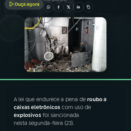
Ouça agora
03
PROGRAMAÇÃO
04
PROGRAMAS
05
PODCASTS
06
VIDEOCASTS
07
ÚLTIMAS
A lei que endurece a pena de
roubo a
caixas eletrônicos
com uso de
08
FESTIVAL DE MÚSICA
explosivos
foi sancionada
nesta segunda-feira (23).
ACOMPANHE A RÁDIO NACIONAL