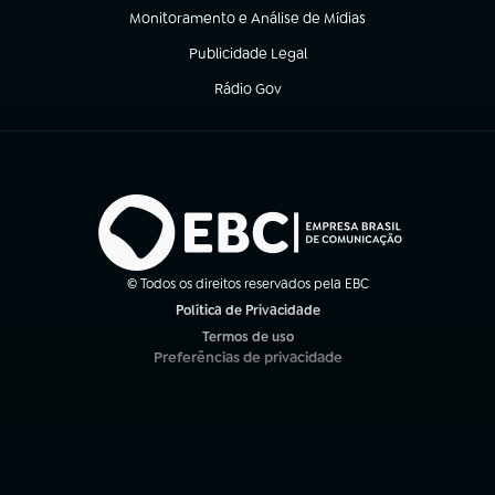
Monitoramento e Análise de Mídias
(abre em nova aba)
Publicidade Legal
(abre em nova aba)
Rádio Gov
(abre em nova aba)
© Todos os direitos reservados pela EBC
Política de Privacidade
(abre em nova aba)
Termos de uso
(abre em nova aba)
Preferências de privacidade