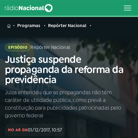
MENU
Programas
Repórter Nacional
Repórter Nacional
EPISÓDIO
Justiça suspende
Buscar
na
propaganda da reforma da
Rádio
Buscar
previdência
Nacional
Juíza entendeu que as propagandas não têm
AO VIVO
caráter de utilidade pública, como prevê a
constituição para publicidades patrocinadas pelo
01
INÍCIO
governo federal
01/12/2017, 10:57
NO AR EM
02
A RÁDIO