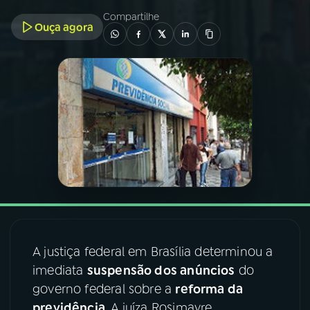
Compartilhe
Ouça agora
03
PROGRAMAÇÃO
04
PROGRAMAS
05
PODCASTS
06
VIDEOCASTS
07
ÚLTIMAS
A justiça federal em Brasília determinou a
08
FESTIVAL DE MÚSICA
imediata
suspensão dos anúncios
do
governo federal sobre a
reforma da
ACOMPANHE A RÁDIO NACIONAL
previdência
. A juíza Rosimayre