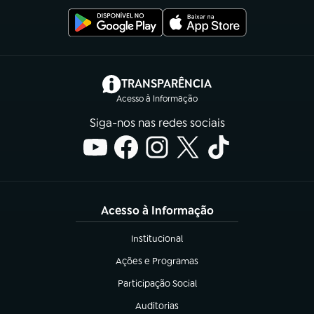
(abre em nova aba)
TRANSPARÊNCIA
Acesso à Informação
Siga-nos nas redes sociais
Acesso à Informação
Institucional
(abre em nova aba)
Ações e Programas
(abre em nova aba)
Participação Social
(abre em nova aba)
Auditorias
(abre em nova aba)