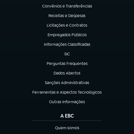
Convênios e Transferências
(abre em nova aba)
Receitas e Despesas
(abre em nova aba)
Licitações e Contratos
(abre em nova aba)
Empregados Públicos
(abre em nova aba)
Informações Classificadas
(abre em nova aba)
SIC
(abre em nova aba)
Perguntas Frequentes
(abre em nova aba)
Dados Abertos
(abre em nova aba)
Sanções Administrativas
(abre em nova aba)
Ferramentas e Aspectos Tecnológicos
(abre em nova aba)
Outras Informações
(abre em nova aba)
A EBC
Quem somos
(abre em nova aba)