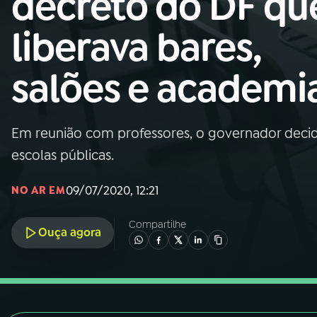
decreto do DF qu
Nacional
liberava bares,
01
INÍCIO
salões e academi
02
A RÁDIO
Em reunião com professores, o governador decidiu
03
PROGRAMAÇÃO
escolas públicas.
04
PROGRAMAS
09/07/2020, 12:21
NO AR EM
Compartilhe
05
PODCASTS
Ouça agora
06
VIDEOCASTS