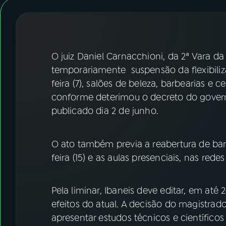
07
ÚLTIMAS
08
FESTIVAL DE MÚSICA
O juiz Daniel Carnacchioni, da 2ª Vara d
ACOMPANHE A RÁDIO NACIONAL
temporariamente suspensão da flexibili
feira (7), salões de beleza, barbearias e
YouTube
Facebook
conforme deterimou o decreto do governa
publicado dia 2 de junho.
Instagram
X
TikTok
O ato também previa a reabertura de bare
feira (15) e as aulas presenciais, nas rede
Pela liminar, Ibaneis deve editar, em at
efeitos do atual. A decisão do magistrado
apresentar estudos técnicos e científicos