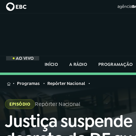
agência
Br
AO VIVO
INÍCIO
A RÁDIO
PROGRAMAÇÃO
MENU
Programas
Repórter Nacional
Buscar
na
Repórter Nacional
EPISÓDIO
Rádio
Buscar
Nacional
Justiça suspende
Buscar
na
Rádio
AO VIVO