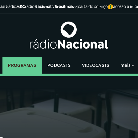
asil
rádio
MEC
rádio
Nacional
tv
Brasil
carta de serviço
acesso à inf
mais
PROGRAMAS
PODCASTS
VIDEOCASTS
mais