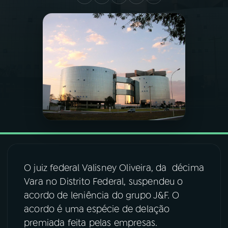
03
PROGRAMAÇÃO
04
PROGRAMAS
05
PODCASTS
06
VIDEOCASTS
07
ÚLTIMAS
O juiz federal Valisney Oliveira, da décima
Vara no Distrito Federal, suspendeu o
08
FESTIVAL DE MÚSICA
acordo de leniência do grupo J&F. O
acordo é uma espécie de delação
premiada feita pelas empresas.
ACOMPANHE A RÁDIO NACIONAL