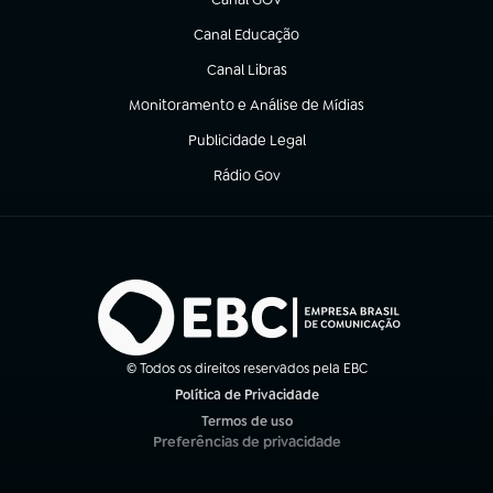
(abre em nova aba)
Canal Educação
(abre em nova aba)
Canal Libras
(abre em nova aba)
Monitoramento e Análise de Mídias
(abre em nova aba)
Publicidade Legal
(abre em nova aba)
Rádio Gov
(abre em nova aba)
© Todos os direitos reservados pela EBC
Política de Privacidade
(abre em nova aba)
Termos de uso
(abre em nova aba)
Preferências de privacidade