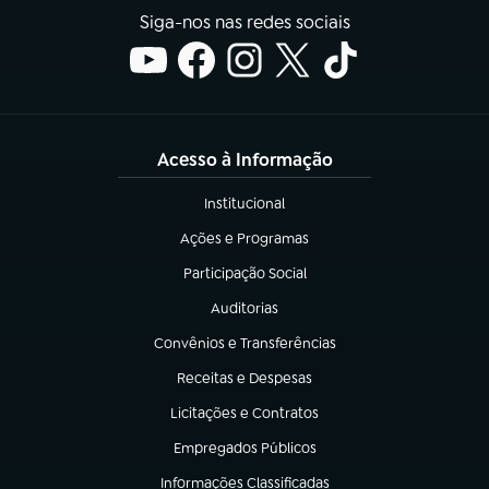
Siga-nos nas redes sociais
Acesso à Informação
Institucional
(abre em nova aba)
Ações e Programas
(abre em nova aba)
Participação Social
(abre em nova aba)
Auditorias
(abre em nova aba)
Convênios e Transferências
(abre em nova aba)
Receitas e Despesas
(abre em nova aba)
Licitações e Contratos
(abre em nova aba)
Empregados Públicos
(abre em nova aba)
Informações Classificadas