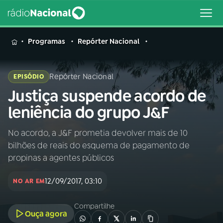
MENU
Programas
Repórter Nacional
Repórter Nacional
EPISÓDIO
Justiça suspende acordo de
Buscar
na
leniência do grupo J&F
Rádio
Buscar
Nacional
No acordo, a J&F prometia devolver mais de 10
bilhões de reais do esquema de pagamento de
AO VIVO
propinas a agentes públicos
12/09/2017, 03:10
01
INÍCIO
NO AR EM
Compartilhe
Ouça agora
02
A RÁDIO