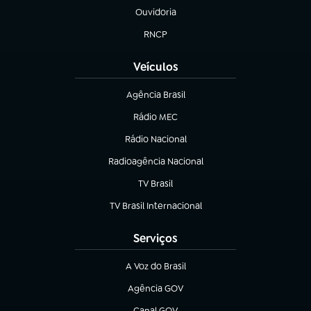
Ouvidoria
(abre em nova aba)
RNCP
(abre em nova aba)
Veículos
Agência Brasil
(abre em nova aba)
Rádio MEC
(abre em nova aba)
Rádio Nacional
Radioagência Nacional
(abre em nova aba)
TV Brasil
(abre em nova aba)
TV Brasil Internacional
(abre em nova aba)
Serviços
A Voz do Brasil
(abre em nova aba)
Agência GOV
(abre em nova aba)
Canal GOV