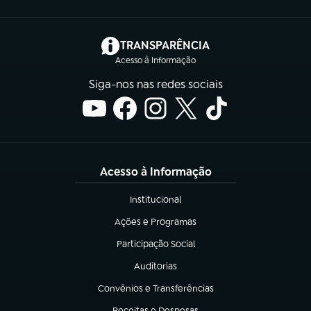
(abre em nova aba)
TRANSPARÊNCIA
Acesso à Informação
Siga-nos nas redes sociais
Acesso à Informação
Institucional
(abre em nova aba)
Ações e Programas
(abre em nova aba)
Participação Social
(abre em nova aba)
Auditorias
(abre em nova aba)
Convênios e Transferências
(abre em nova aba)
Receitas e Despesas