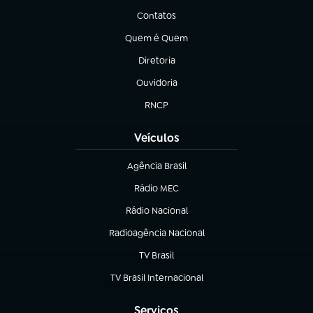
Contatos
(abre em nova aba)
Quem é Quem
(abre em nova aba)
Diretoria
(abre em nova aba)
Ouvidoria
(abre em nova aba)
RNCP
(abre em nova aba)
Veículos
Agência Brasil
(abre em nova aba)
Rádio MEC
(abre em nova aba)
Rádio Nacional
Radioagência Nacional
(abre em nova aba)
TV Brasil
(abre em nova aba)
TV Brasil Internacional
(abre em nova aba)
Serviços