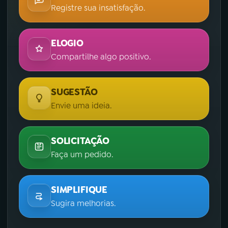
Registre sua insatisfação.
ELOGIO
Compartilhe algo positivo.
SUGESTÃO
Envie uma ideia.
SOLICITAÇÃO
Faça um pedido.
SIMPLIFIQUE
Sugira melhorias.