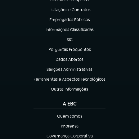
(abre em nova aba)
Licitações e Contratos
(abre em nova aba)
Empregados Públicos
(abre em nova aba)
Informações Classificadas
(abre em nova aba)
SIC
(abre em nova aba)
Perguntas Frequentes
(abre em nova aba)
Dados Abertos
(abre em nova aba)
Sanções Administrativas
(abre em nova aba)
Ferramentas e Aspectos Tecnológicos
(abre em nova aba)
Outras Informações
(abre em nova aba)
A EBC
Quem somos
(abre em nova aba)
Imprensa
(abre em nova aba)
Governança Corporativa
(abre em nova aba)