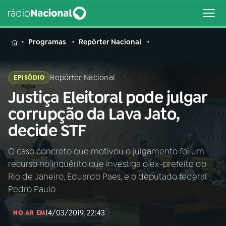
MENU
Programas
Repórter Nacional
Repórter Nacional
EPISÓDIO
Justiça Eleitoral pode julgar
Buscar
na
corrupção da Lava Jato,
Rádio
Buscar
decide STF
Nacional
O caso concreto que motivou o julgamento foi um
AO VIVO
recurso no inquérito que investiga o ex-prefeito do
Rio de Janeiro, Eduardo Paes, e o deputado federal
01
INÍCIO
Pedro Paulo
14/03/2019, 22:43
NO AR EM
02
A RÁDIO