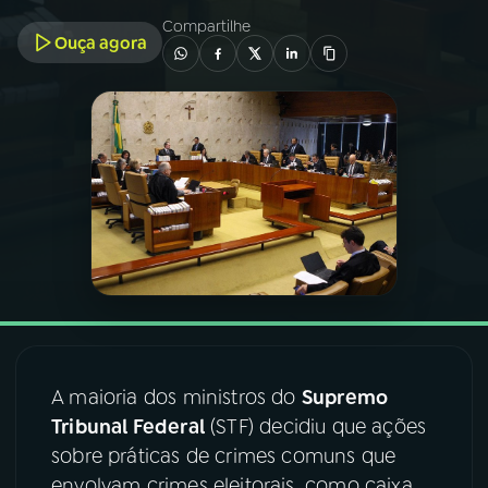
Compartilhe
Ouça agora
03
PROGRAMAÇÃO
04
PROGRAMAS
05
PODCASTS
06
VIDEOCASTS
07
ÚLTIMAS
A maioria dos ministros do
Supremo
08
FESTIVAL DE MÚSICA
Tribunal Federal
(STF) decidiu que ações
sobre práticas de crimes comuns que
ACOMPANHE A RÁDIO NACIONAL
envolvam crimes eleitorais, como caixa