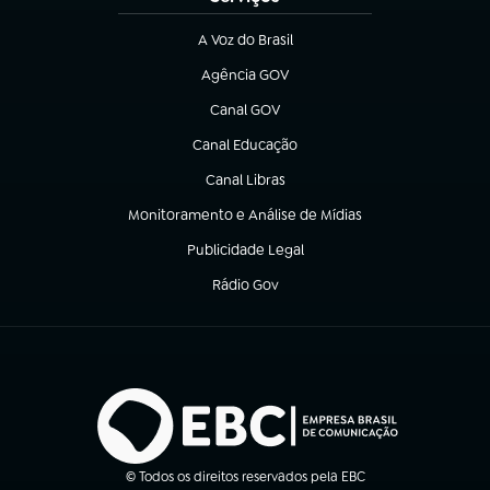
A Voz do Brasil
(abre em nova aba)
Agência GOV
(abre em nova aba)
Canal GOV
(abre em nova aba)
Canal Educação
(abre em nova aba)
Canal Libras
(abre em nova aba)
Monitoramento e Análise de Mídias
(abre em nova aba)
Publicidade Legal
(abre em nova aba)
Rádio Gov
(abre em nova aba)
© Todos os direitos reservados pela EBC