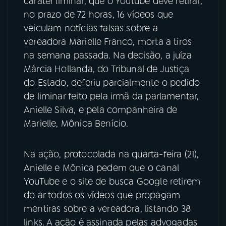
caráter liminar, que o Youtube deve retirar,
no prazo de 72 horas, 16 vídeos que
YouTube
Facebook
veiculam notícias falsas sobre a
vereadora Marielle Franco, morta a tiros
Instagram
X
na semana passada. Na decisão, a juíza
Márcia Hollanda, do Tribunal de Justiça
TikTok
do Estado, deferiu parcialmente o pedido
de liminar feito pela irmã da parlamentar,
Anielle Silva, e pela companheira de
Marielle, Mônica Benício.
Na ação, protocolada na quarta-feira (21),
Anielle e Mônica pedem que o canal
YouTube e o site de busca Google retirem
do ar todos os vídeos que propagam
mentiras sobre a vereadora, listando 38
links. A ação é assinada pelas advogadas