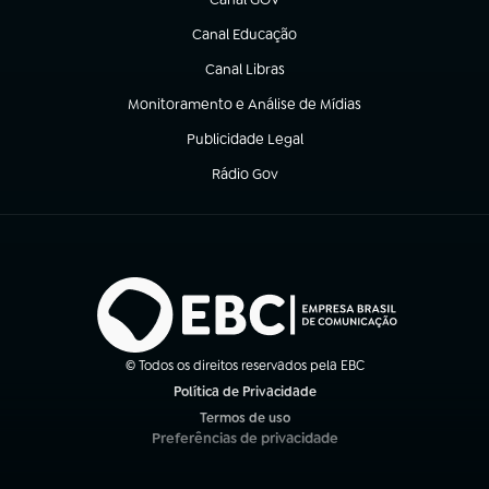
(abre em nova aba)
Canal Educação
(abre em nova aba)
Canal Libras
(abre em nova aba)
Monitoramento e Análise de Mídias
(abre em nova aba)
Publicidade Legal
(abre em nova aba)
Rádio Gov
(abre em nova aba)
© Todos os direitos reservados pela EBC
Política de Privacidade
(abre em nova aba)
Termos de uso
(abre em nova aba)
Preferências de privacidade