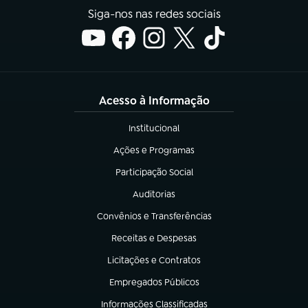
Siga-nos nas redes sociais
Acesso à Informação
Institucional
(abre em nova aba)
Ações e Programas
(abre em nova aba)
Participação Social
(abre em nova aba)
Auditorias
(abre em nova aba)
Convênios e Transferências
(abre em nova aba)
Receitas e Despesas
(abre em nova aba)
Licitações e Contratos
(abre em nova aba)
Empregados Públicos
(abre em nova aba)
Informações Classificadas