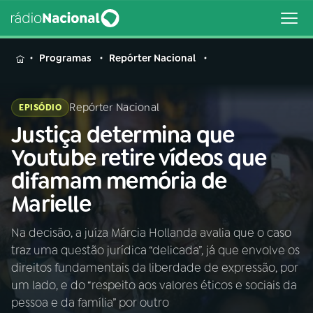
MENU
Programas
Repórter Nacional
Repórter Nacional
EPISÓDIO
Justiça determina que
Buscar
na
Youtube retire vídeos que
Rádio
Buscar
difamam memória de
Nacional
Marielle
AO VIVO
Na decisão, a juíza Márcia Hollanda avalia que o caso
traz uma questão jurídica “delicada”, já que envolve os
01
INÍCIO
direitos fundamentais da liberdade de expressão, por
um lado, e do “respeito aos valores éticos e sociais da
02
A RÁDIO
pessoa e da família” por outro