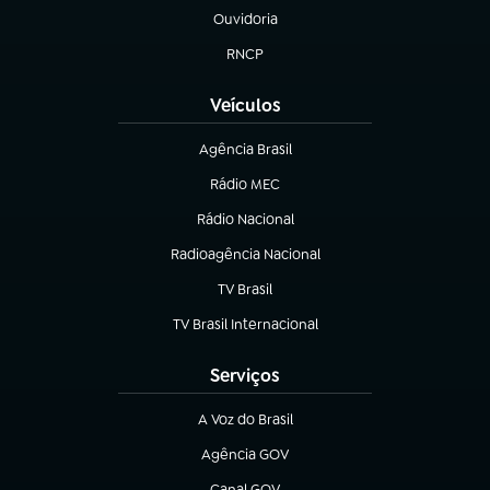
Ouvidoria
(abre em nova aba)
RNCP
(abre em nova aba)
Veículos
Agência Brasil
(abre em nova aba)
Rádio MEC
(abre em nova aba)
Rádio Nacional
Radioagência Nacional
(abre em nova aba)
TV Brasil
(abre em nova aba)
TV Brasil Internacional
(abre em nova aba)
Serviços
A Voz do Brasil
(abre em nova aba)
Agência GOV
(abre em nova aba)
Canal GOV