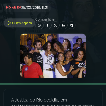
25/03/2018, 11:21
NO AR EM
03
PROGRAMAÇÃO
Compartilhe
Ouça agora
04
PROGRAMAS
05
PODCASTS
06
VIDEOCASTS
07
ÚLTIMAS
08
FESTIVAL DE MÚSICA
A Justiça do Rio decidiu, em
ACOMPANHE A RÁDIO NACIONAL