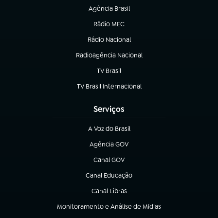
Agência Brasil
(abre em nova aba)
Rádio MEC
(abre em nova aba)
Rádio Nacional
Radioagência Nacional
(abre em nova aba)
TV Brasil
(abre em nova aba)
TV Brasil Internacional
(abre em nova aba)
Serviços
A Voz do Brasil
(abre em nova aba)
Agência GOV
(abre em nova aba)
Canal GOV
(abre em nova aba)
Canal Educação
(abre em nova aba)
Canal Libras
(abre em nova aba)
Monitoramento e Análise de Mídias
(abre em nova aba)