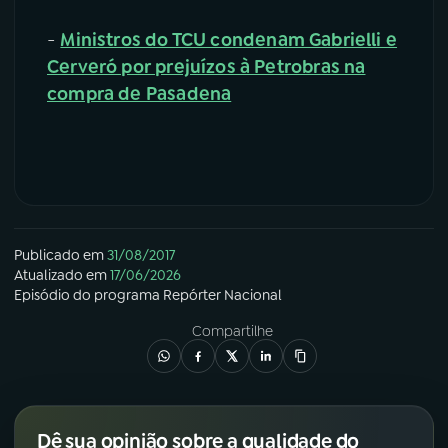
-
Ministros do TCU condenam Gabrielli e
Cerveró por prejuízos à Petrobras na
compra de Pasadena
Publicado em
31/08/2017
Atualizado em
17/06/2026
Episódio
do programa
Repórter Nacional
Compartilhe
Dê sua opinião sobre a qualidade do