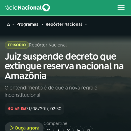
MENU
Programas
Repórter Nacional
Repórter Nacional
EPISÓDIO
Juiz suspende decreto que
Buscar
na
extingue reserva nacional na
Rádio
Buscar
Amazônia
Nacional
O entendimento é de que a nova regra é
AO VIVO
inconstitucional
01
INÍCIO
31/08/2017, 02:30
NO AR EM
Compartilhe
02
A RÁDIO
Ouça agora