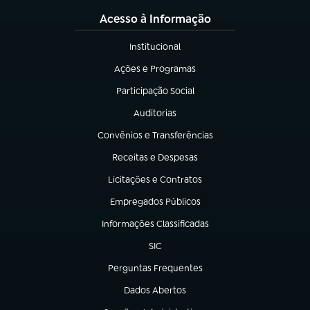
Acesso à Informação
Institucional
(abre em nova aba)
Ações e Programas
(abre em nova aba)
Participação Social
(abre em nova aba)
Auditorias
(abre em nova aba)
Convênios e Transferências
(abre em nova aba)
Receitas e Despesas
(abre em nova aba)
Licitações e Contratos
(abre em nova aba)
Empregados Públicos
(abre em nova aba)
Informações Classificadas
(abre em nova aba)
SIC
(abre em nova aba)
Perguntas Frequentes
(abre em nova aba)
Dados Abertos
(abre em nova aba)