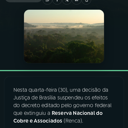
03
PROGRAMAÇÃO
04
PROGRAMAS
05
PODCASTS
06
VIDEOCASTS
Nesta quarta-feira (30), uma decisão da
07
ÚLTIMAS
Justiça de Brasília suspendeu os efeitos
do decreto editado pelo governo federal
08
FESTIVAL DE MÚSICA
que extinguiu a
Reserva Nacional do
Cobre e Associados
(Renca).
ACOMPANHE A RÁDIO NACIONAL