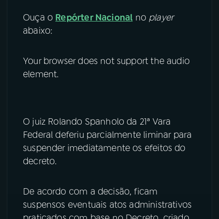
Ouça o
Repórter Nacional
no
player
YouTube
Facebook
abaixo:
Instagram
X
Your browser does not support the audio
TikTok
element.
O juiz Rolando Spanholo da 21ª Vara
Federal deferiu parcialmente liminar para
suspender imediatamente os efeitos do
decreto.
De acordo com a decisão, ficam
suspensos eventuais atos administrativos
praticados com base no Decreto, criado