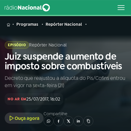
MENU
Programas
Repórter Nacional
Repórter Nacional
EPISÓDIO
Juiz suspende aumento de
Buscar
na
imposto sobre combustíveis
Rádio
Buscar
Nacional
Decreto que reajustou a alíquota do Pis/Cofins entrou
em vigor na sexta-feira (21)
AO VIVO
25/07/2017, 16:02
NO AR EM
01
INÍCIO
Compartilhe
Ouça agora
02
A RÁDIO