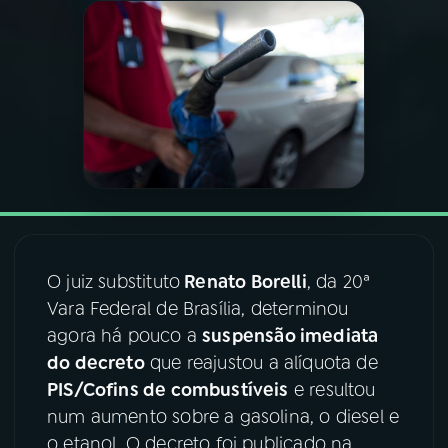
03
PROGRAMAÇÃO
04
PROGRAMAS
05
PODCASTS
06
VIDEOCASTS
O juiz substituto
Renato Borelli
, da 20ª
Vara Federal de Brasília, determinou
07
ÚLTIMAS
agora há pouco a
suspensão imediata
do decreto
que reajustou a alíquota de
08
FESTIVAL DE MÚSICA
PIS/Cofins de combustíveis
e resultou
num aumento sobre a gasolina, o diesel e
o etanol. O decreto foi publicado na
ACOMPANHE A RÁDIO NACIONAL