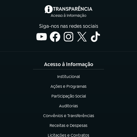
(abre em nova aba)
TRANSPARÊNCIA
Acesso à Informação
Siga-nos nas redes sociais
Acesso à Informação
Institucional
(abre em nova aba)
Ações e Programas
(abre em nova aba)
Participação Social
(abre em nova aba)
Auditorias
(abre em nova aba)
Convênios e Transferências
(abre em nova aba)
Receitas e Despesas
(abre em nova aba)
Licitações e Contratos