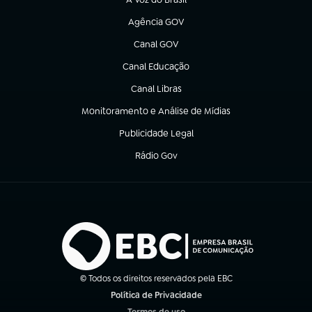
(abre em nova aba)
Agência GOV
(abre em nova aba)
Canal GOV
(abre em nova aba)
Canal Educação
(abre em nova aba)
Canal Libras
(abre em nova aba)
Monitoramento e Análise de Mídias
(abre em nova aba)
Publicidade Legal
(abre em nova aba)
Rádio Gov
(abre em nova aba)
© Todos os direitos reservados pela EBC
Política de Privacidade
(abre em nova aba)