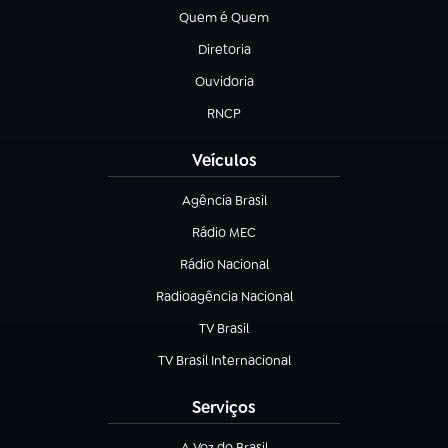
Quem é Quem
(abre em nova aba)
Diretoria
(abre em nova aba)
Ouvidoria
(abre em nova aba)
RNCP
(abre em nova aba)
Veículos
Agência Brasil
(abre em nova aba)
Rádio MEC
(abre em nova aba)
Rádio Nacional
Radioagência Nacional
(abre em nova aba)
TV Brasil
(abre em nova aba)
TV Brasil Internacional
(abre em nova aba)
Serviços
A Voz do Brasil