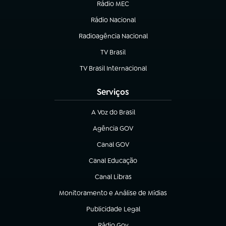
Rádio MEC
(abre em nova aba)
Rádio Nacional
Radioagência Nacional
(abre em nova aba)
TV Brasil
(abre em nova aba)
TV Brasil Internacional
(abre em nova aba)
Serviços
A Voz do Brasil
(abre em nova aba)
Agência GOV
(abre em nova aba)
Canal GOV
(abre em nova aba)
Canal Educação
(abre em nova aba)
Canal Libras
(abre em nova aba)
Monitoramento e Análise de Mídias
(abre em nova aba)
Publicidade Legal
(abre em nova aba)
Rádio Gov