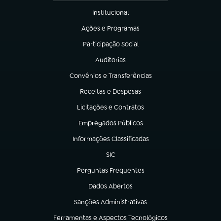
Institucional
(abre em nova aba)
Ações e Programas
(abre em nova aba)
Participação Social
(abre em nova aba)
Auditorias
(abre em nova aba)
Convênios e Transferências
(abre em nova aba)
Receitas e Despesas
(abre em nova aba)
Licitações e Contratos
(abre em nova aba)
Empregados Públicos
(abre em nova aba)
Informações Classificadas
(abre em nova aba)
SIC
(abre em nova aba)
Perguntas Frequentes
(abre em nova aba)
Dados Abertos
(abre em nova aba)
Sanções Administrativas
(abre em nova aba)
Ferramentas e Aspectos Tecnológicos
(abre em nova aba)