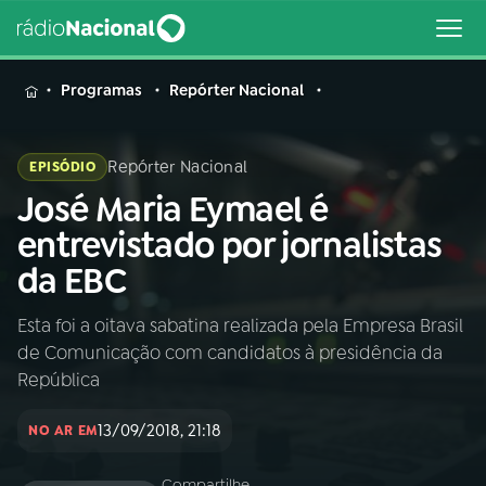
MENU
Programas
Repórter Nacional
Repórter Nacional
EPISÓDIO
José Maria Eymael é
Buscar
na
entrevistado por jornalistas
Rádio
Buscar
da EBC
Nacional
Esta foi a oitava sabatina realizada pela Empresa Brasil
AO VIVO
de Comunicação com candidatos à presidência da
República
01
INÍCIO
13/09/2018, 21:18
NO AR EM
02
A RÁDIO
Compartilhe