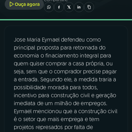
Ouça agora
03
PROGRAMAÇÃO
04
PROGRAMAS
Jose Maria Eymael defendeu como
principal proposta para retomada do
05
PODCASTS
economia o finaciamento integral para
quem quiser comprar a casa própria, ou
seja, sem que o comprador precise pagar
06
VIDEOCASTS
a entrada. Segundo ele, a medida traria a
possibilidade moradia para todos,
07
ÚLTIMAS
incentivo para construção civil e geração
imediata de um milhão de empregos.
Eymael mencionou que a construção civil
08
FESTIVAL DE MÚSICA
é o setor que mais emprega e tem
projetos represados por falta de
ACOMPANHE A RÁDIO NACIONAL