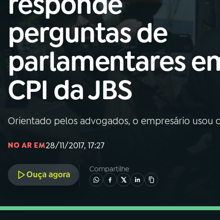
responde
Nacional
perguntas de
01
INÍCIO
parlamentares e
02
A RÁDIO
CPI da JBS
03
PROGRAMAÇÃO
Orientado pelos advogados, o empresário usou o
04
PROGRAMAS
28/11/2017, 17:27
NO AR EM
05
PODCASTS
Compartilhe
Ouça agora
06
VIDEOCASTS