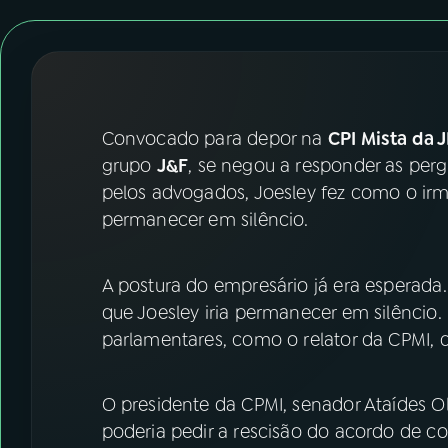
07
ÚLTIMAS
08
FESTIVAL DE MÚSICA
ACOMPANHE A RÁDIO NACIONAL
Convocado para depor na
CPI Mista da 
grupo
J&F
, se negou a responder as per
YouTube
Facebook
pelos advogados, Joesley fez como o ir
permanecer em silêncio.
Instagram
X
TikTok
A postura do empresário já era esperada
que Joesley iria permanecer em silêncio. 
parlamentares, como o relator da CPMI,
O presidente da CPMI, senador Ataídes Ol
poderia pedir a rescisão do acordo de 