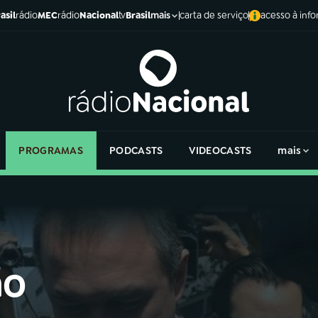
asil
rádio
MEC
rádio
Nacional
tv
Brasil
carta de serviço
acesso à inf
mais
PROGRAMAS
PODCASTS
VIDEOCASTS
mais
ão