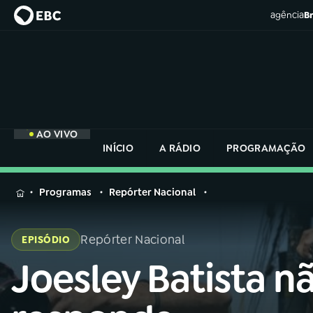
agência
Br
AO VIVO
INÍCIO
A RÁDIO
PROGRAMAÇÃO
MENU
Programas
Repórter Nacional
Buscar
na
Repórter Nacional
EPISÓDIO
Rádio
Buscar
Nacional
Joesley Batista n
Buscar
na
Rádio
AO VIVO