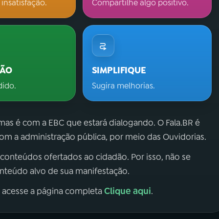
 insatisfação.
Compartilhe algo positivo.
ÇÃO
SIMPLIFIQUE
dido.
Sugira melhorias.
 mas é com a EBC que estará dialogando. O Fala.BR é
m a administração pública, por meio das Ouvidorias.
 conteúdos ofertados ao cidadão. Por isso, não se
onteúdo alvo de sua manifestação.
Clique aqui
, acesse a página completa
.