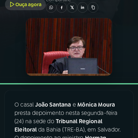
Ouça agora
03
PROGRAMAÇÃO
04
PROGRAMAS
05
PODCASTS
06
VIDEOCASTS
07
ÚLTIMAS
O casal
João Santana
e
Mônica Moura
presta depoimento nesta segunda-feira
08
FESTIVAL DE MÚSICA
(24) na sede do
Tribunal Regional
Eleitoral
da Bahia (TRE-BA), em Salvador.
ACOMPANHE A RÁDIO NACIONAL
O depoimento ao ministro
Herman