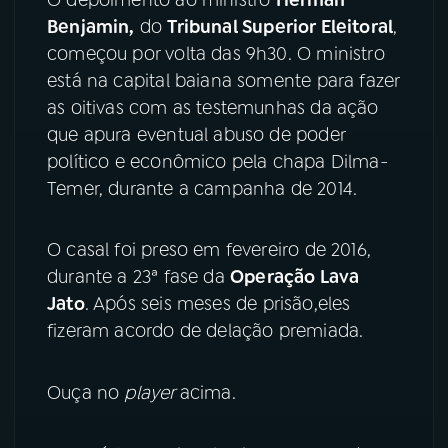
Benjamin,
do
Tribunal Superior Eleitoral
,
YouTube
Facebook
começou por volta das 9h30. O ministro
está na capital baiana somente para fazer
Instagram
X
as oitivas com as testemunhas da ação
que apura eventual abuso de poder
TikTok
político e econômico pela chapa Dilma-
Temer, durante a campanha de 2014.
O casal foi preso em fevereiro de 2016,
durante a 23ª fase da
Operação Lava
Jato
. Após seis meses de prisão,eles
fizeram acordo de delação premiada.
Ouça no
player
acima.