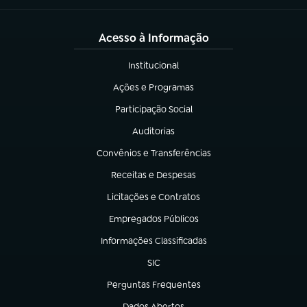
Acesso à Informação
Institucional
(abre em nova aba)
Ações e Programas
(abre em nova aba)
Participação Social
(abre em nova aba)
Auditorias
(abre em nova aba)
Convênios e Transferências
(abre em nova aba)
Receitas e Despesas
(abre em nova aba)
Licitações e Contratos
(abre em nova aba)
Empregados Públicos
(abre em nova aba)
Informações Classificadas
(abre em nova aba)
SIC
(abre em nova aba)
Perguntas Frequentes
(abre em nova aba)
Dados Abertos