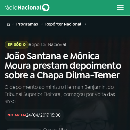
MENU
Programas
Repórter Nacional
Repórter Nacional
EPISÓDIO
João Santana e Mônica
Buscar
na
Moura prestam depoimento
Rádio
Buscar
sobre a Chapa Dilma-Temer
Nacional
O depoimento ao ministro Herman Benjamin, do
AO VIVO
Tribunal Superior Eleitoral, começou por volta das
9h30
01
INÍCIO
24/04/2017, 15:00
NO AR EM
02
A RÁDIO
Compartilhe