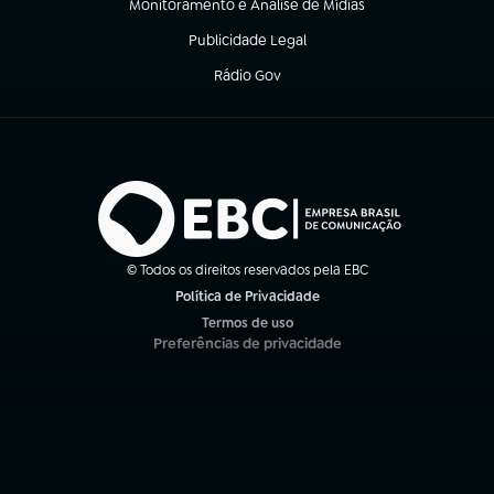
Monitoramento e Análise de Mídias
(abre em nova aba)
Publicidade Legal
(abre em nova aba)
Rádio Gov
(abre em nova aba)
© Todos os direitos reservados pela EBC
Política de Privacidade
(abre em nova aba)
Termos de uso
(abre em nova aba)
Preferências de privacidade