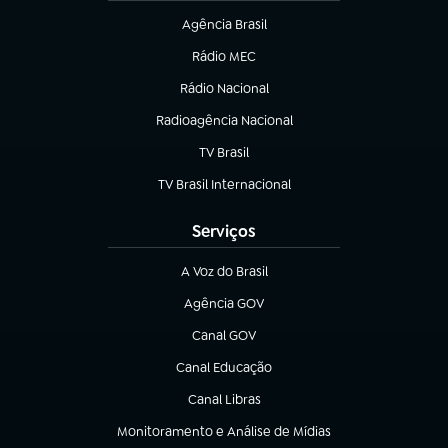
Agência Brasil
(abre em nova aba)
Rádio MEC
(abre em nova aba)
Rádio Nacional
Radioagência Nacional
(abre em nova aba)
TV Brasil
(abre em nova aba)
TV Brasil Internacional
(abre em nova aba)
Serviços
A Voz do Brasil
(abre em nova aba)
Agência GOV
(abre em nova aba)
Canal GOV
(abre em nova aba)
Canal Educação
(abre em nova aba)
Canal Libras
(abre em nova aba)
Monitoramento e Análise de Mídias
(abre em nova aba)