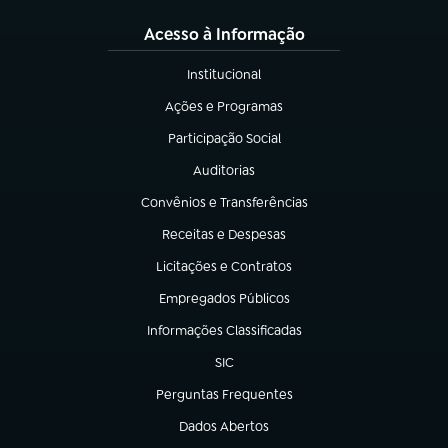
Acesso à Informação
Institucional
(abre em nova aba)
Ações e Programas
(abre em nova aba)
Participação Social
(abre em nova aba)
Auditorias
(abre em nova aba)
Convênios e Transferências
(abre em nova aba)
Receitas e Despesas
(abre em nova aba)
Licitações e Contratos
(abre em nova aba)
Empregados Públicos
(abre em nova aba)
Informações Classificadas
(abre em nova aba)
SIC
(abre em nova aba)
Perguntas Frequentes
(abre em nova aba)
Dados Abertos
(abre em nova aba)