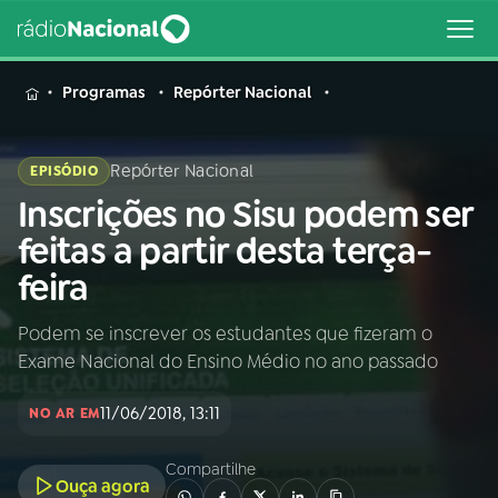
MENU
Programas
Repórter Nacional
Repórter Nacional
EPISÓDIO
Inscrições no Sisu podem ser
Buscar
na
feitas a partir desta terça-
Rádio
Buscar
feira
Nacional
Podem se inscrever os estudantes que fizeram o
AO VIVO
Exame Nacional do Ensino Médio no ano passado
01
INÍCIO
11/06/2018, 13:11
NO AR EM
Compartilhe
02
A RÁDIO
Ouça agora