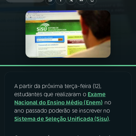
03
PROGRAMAÇÃO
04
PROGRAMAS
05
PODCASTS
06
VIDEOCASTS
A partir da próxima terça-feira (12),
estudantes que realizaram o
Exame
07
ÚLTIMAS
Nacional do Ensino Médio (Enem)
no
ano passado poderão se inscrever no
08
FESTIVAL DE MÚSICA
Sistema de Seleção Unificada (Sisu)
.
ACOMPANHE A RÁDIO NACIONAL