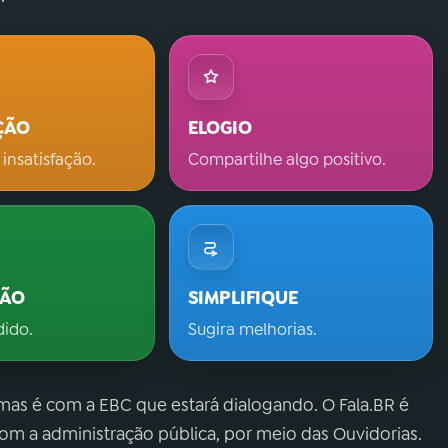
ÇÃO
ELOGIO
 insatisfação.
Compartilhe algo positivo.
ÇÃO
SIMPLIFIQUE
dido.
Sugira melhorias.
 mas é com a EBC que estará dialogando. O Fala.BR é
m a administração pública, por meio das Ouvidorias.