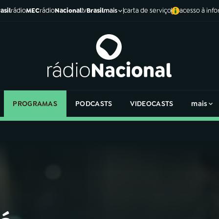
asil
rádio
MEC
rádio
Nacional
tv
Brasil
carta de serviço
acesso à inf
mais
PROGRAMAS
PODCASTS
VIDEOCASTS
mais