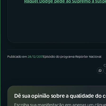
Raquel Dodge pede ao Supremo a suspe
Publicado em
28/12/2017
Episódio
do programa
Repórter Nacional
C
Dê sua opinião sobre a qualidade do 
Escolha sua manifestação em apenas um clique