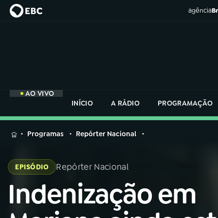
agência
Br
AO VIVO
INÍCIO
A RÁDIO
PROGRAMAÇÃO
MENU
Programas
Repórter Nacional
Buscar
na
Repórter Nacional
EPISÓDIO
Rádio
Buscar
Nacional
Indenização em
Buscar
na
Rádio
AO VIVO