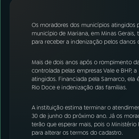
07
ÚLTIMAS
08
FESTIVAL DE MÚSICA
Os moradores dos municípios atingidos
município de Mariana, em Minas Gerais, t
para receber a indenização pelos danos 
ACOMPANHE A RÁDIO NACIONAL
YouTube
Facebook
Mais de dois anos após o rompimento d
controlada pelas empresas Vale e BHP, a
Instagram
X
atingidos. Financiada pela Samarco, ela
TikTok
Rio Doce e indenização das famílias.
A instituição estima terminar o atendim
30 de junho do próximo ano. Já os mora
terão que esperar mais, pois o Ministéri
para alterar os termos do cadastro.