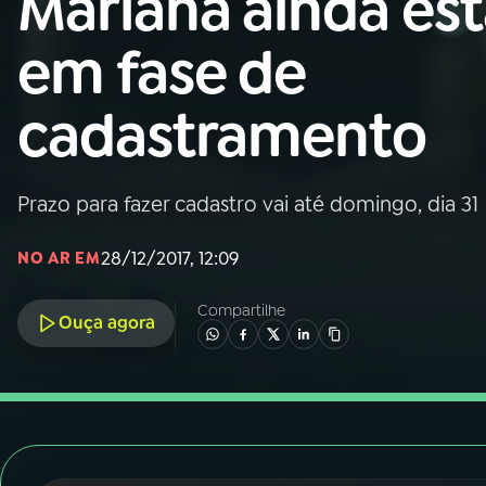
Mariana ainda es
Nacional
em fase de
01
INÍCIO
cadastramento
02
A RÁDIO
Prazo para fazer cadastro vai até domingo, dia 31
03
PROGRAMAÇÃO
28/12/2017, 12:09
NO AR EM
04
PROGRAMAS
Compartilhe
Ouça agora
05
PODCASTS
06
VIDEOCASTS