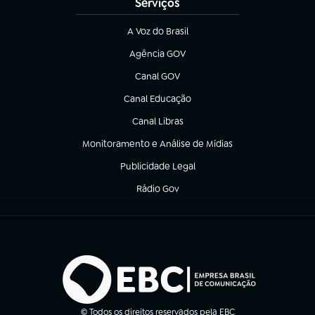
Serviços
A Voz do Brasil
(abre em nova aba)
Agência GOV
(abre em nova aba)
Canal GOV
(abre em nova aba)
Canal Educação
(abre em nova aba)
Canal Libras
(abre em nova aba)
Monitoramento e Análise de Mídias
(abre em nova aba)
Publicidade Legal
(abre em nova aba)
Rádio Gov
(abre em nova aba)
© Todos os direitos reservados pela EBC