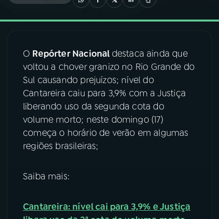
03
PROGRAMAÇÃO
O
Repórter Nacional
destaca ainda que
04
PROGRAMAS
voltou a chover granizo no Rio Grande do
Sul causando prejuízos; nível do
05
PODCASTS
Cantareira caiu para 3,9% com a Justiça
liberando uso da segunda cota do
volume morto; neste domingo (17)
06
VIDEOCASTS
começa o horário de verão em algumas
regiões brasileiras;
07
ÚLTIMAS
Saiba mais:
08
FESTIVAL DE MÚSICA
Cantareira: nível cai para 3,9% e Justiça
ACOMPANHE A RÁDIO NACIONAL