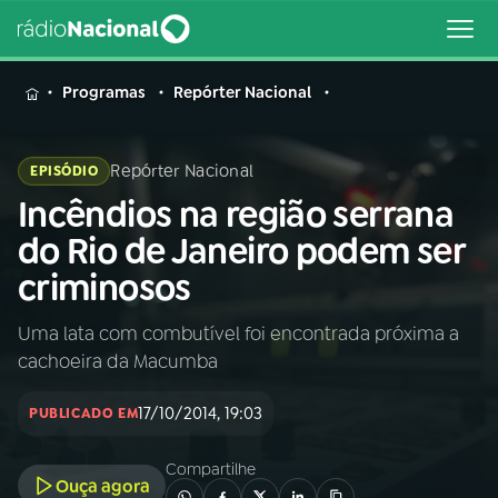
MENU
Programas
Repórter Nacional
Repórter Nacional
EPISÓDIO
Incêndios na região serrana
Buscar
na
do Rio de Janeiro podem ser
Rádio
Buscar
criminosos
Nacional
Uma lata com combutível foi encontrada próxima a
AO VIVO
cachoeira da Macumba
01
INÍCIO
17/10/2014, 19:03
PUBLICADO EM
Compartilhe
02
A RÁDIO
Ouça agora