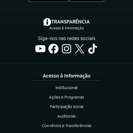
(abre em nova aba)
TRANSPARÊNCIA
Acesso à Informação
Siga-nos nas redes sociais
Acesso à Informação
Institucional
(abre em nova aba)
Ações e Programas
(abre em nova aba)
Participação Social
(abre em nova aba)
Auditorias
(abre em nova aba)
Convênios e Transferências
(abre em nova aba)