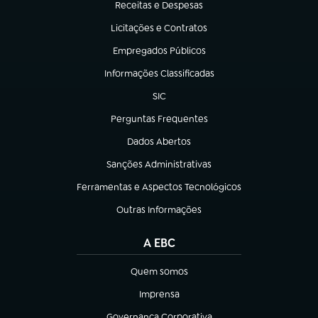
Receitas e Despesas
(abre em nova aba)
Licitações e Contratos
(abre em nova aba)
Empregados Públicos
(abre em nova aba)
Informações Classificadas
(abre em nova aba)
SIC
(abre em nova aba)
Perguntas Frequentes
(abre em nova aba)
Dados Abertos
(abre em nova aba)
Sanções Administrativas
(abre em nova aba)
Ferramentas e Aspectos Tecnológicos
(abre em nova aba)
Outras Informações
(abre em nova aba)
A EBC
Quem somos
(abre em nova aba)
Imprensa
(abre em nova aba)
Governança Corporativa