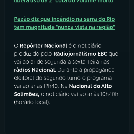
libera uso da 2ª cota do volume morto
YouTube
Facebook
Pezão diz que incêndio na serra do Rio
tem magnitude "nunca vista na região"
Instagram
X
TikTok
O
Repórter Nacional
é o noticiário
produzido pelo
Radiojornalismo EBC
que
vai ao ar de segunda a sexta-feira nas
rádios Nacional.
Durante a propaganda
eleitoral do segundo turno o programa
vai ao ar às 12h40. Na
Nacional do Alto
Solimões,
o noticiário vai ao ar às 10h40h
(horário local).