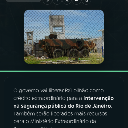
03
PROGRAMAÇÃO
04
PROGRAMAS
05
PODCASTS
06
VIDEOCASTS
07
ÚLTIMAS
O governo vai liberar R$1 bilhão como
crédito extraordinário para a
intervenção
na segurança pública do Rio de Janeiro
.
08
FESTIVAL DE MÚSICA
Também serão liberados mais recursos
para o Ministério Extraordinário da
ACOMPANHE A RÁDIO NACIONAL