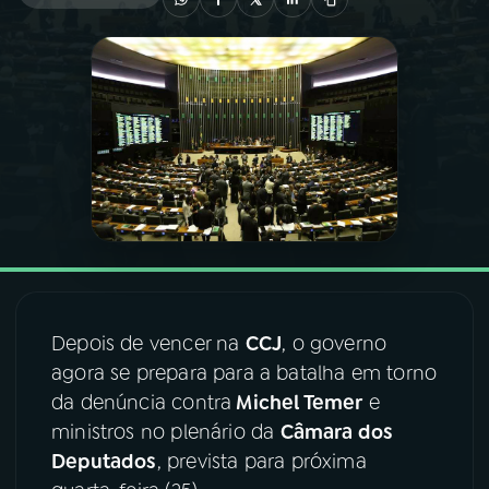
03
PROGRAMAÇÃO
04
PROGRAMAS
05
PODCASTS
06
VIDEOCASTS
Depois de vencer na
CCJ
, o governo
07
ÚLTIMAS
agora se prepara para a batalha em torno
da denúncia contra
Michel Temer
e
08
FESTIVAL DE MÚSICA
ministros no plenário da
Câmara dos
Deputados
, prevista para próxima
ACOMPANHE A RÁDIO NACIONAL