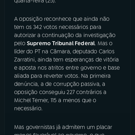
quarta-feira (25).
YouTube
Facebook
A oposição reconhece que ainda não
tem os 342 votos necessários para
Instagram
X
autorizar a continuação da investigação
TikTok
pelo
Supremo
Tribunal Federal
. Mas o
líder do PT na Câmara, deputado Carlos
Zarratini, ainda tem esperanças de vitória
e aposta nos atritos entre governo e base
aliada para reverter votos. Na primeira
denúncia, a de corrupção passiva, a
oposição conseguiu 227 contrários a
Michel Temer, 115 a menos que o
necessário.
Mas governistas já admitem um placar