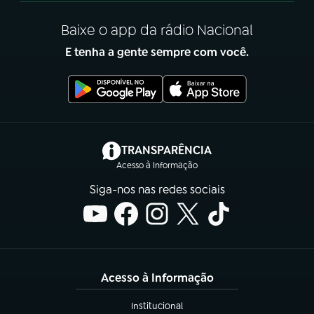
Baixe o app da rádio Nacional
E tenha a gente sempre com você.
(abre em nova aba)
TRANSPARÊNCIA
Acesso à Informação
Siga-nos nas redes sociais
Acesso à Informação
Institucional
(abre em nova aba)