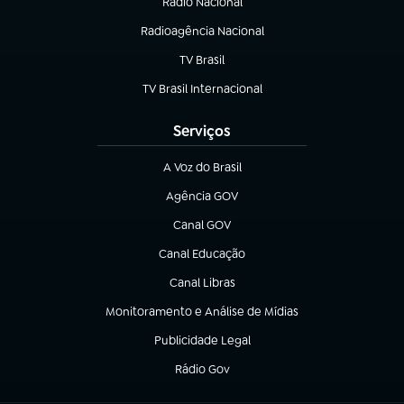
Rádio Nacional
Radioagência Nacional
(abre em nova aba)
TV Brasil
(abre em nova aba)
TV Brasil Internacional
(abre em nova aba)
Serviços
A Voz do Brasil
(abre em nova aba)
Agência GOV
(abre em nova aba)
Canal GOV
(abre em nova aba)
Canal Educação
(abre em nova aba)
Canal Libras
(abre em nova aba)
Monitoramento e Análise de Mídias
(abre em nova aba)
Publicidade Legal
(abre em nova aba)
Rádio Gov
(abre em nova aba)