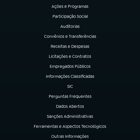
Ações e Programas
(abre em nova aba)
Participação Social
(abre em nova aba)
Auditorias
(abre em nova aba)
Convênios e Transferências
(abre em nova aba)
Receitas e Despesas
(abre em nova aba)
Licitações e Contratos
(abre em nova aba)
Empregados Públicos
(abre em nova aba)
Informações Classificadas
(abre em nova aba)
SIC
(abre em nova aba)
Perguntas Frequentes
(abre em nova aba)
Dados Abertos
(abre em nova aba)
Sanções Administrativas
(abre em nova aba)
Ferramentas e Aspectos Tecnológicos
(abre em nova aba)
Outras Informações
(abre em nova aba)