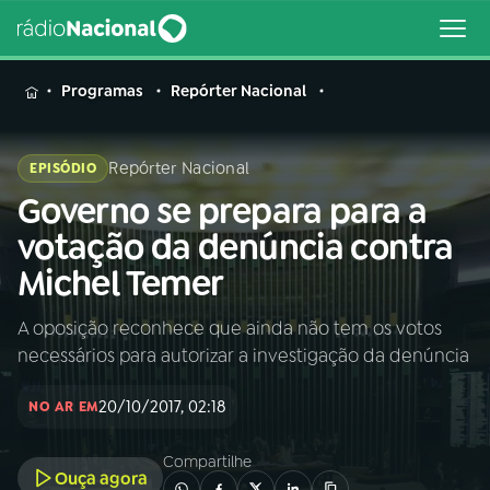
MENU
Programas
Repórter Nacional
Repórter Nacional
EPISÓDIO
Governo se prepara para a
Buscar
na
votação da denúncia contra
Rádio
Buscar
Michel Temer
Nacional
A oposição reconhece que ainda não tem os votos
AO VIVO
necessários para autorizar a investigação da denúncia
01
INÍCIO
20/10/2017, 02:18
NO AR EM
Compartilhe
02
A RÁDIO
Ouça agora