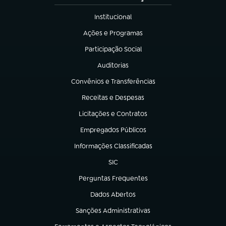
Institucional
(abre em nova aba)
Ações e Programas
(abre em nova aba)
Participação Social
(abre em nova aba)
Auditorias
(abre em nova aba)
Convênios e Transferências
(abre em nova aba)
Receitas e Despesas
(abre em nova aba)
Licitações e Contratos
(abre em nova aba)
Empregados Públicos
(abre em nova aba)
Informações Classificadas
(abre em nova aba)
SIC
(abre em nova aba)
Perguntas Frequentes
(abre em nova aba)
Dados Abertos
(abre em nova aba)
Sanções Administrativas
(abre em nova aba)