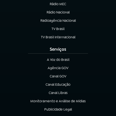
Rádio MEC
(abre em nova aba)
Rádio Nacional
Radioagência Nacional
(abre em nova aba)
TV Brasil
(abre em nova aba)
TV Brasil Internacional
(abre em nova aba)
Serviços
A Voz do Brasil
(abre em nova aba)
Agência GOV
(abre em nova aba)
Canal GOV
(abre em nova aba)
Canal Educação
(abre em nova aba)
Canal Libras
(abre em nova aba)
Monitoramento e Análise de Mídias
(abre em nova aba)
Publicidade Legal
(abre em nova aba)