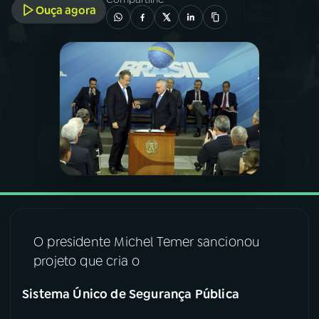
Ouça agora
03
PROGRAMAÇÃO
04
PROGRAMAS
05
PODCASTS
06
VIDEOCASTS
07
ÚLTIMAS
O presidente Michel Temer sancionou
projeto que cria o
08
FESTIVAL DE MÚSICA
Sistema Único de Segurança Pública
ACOMPANHE A RÁDIO NACIONAL