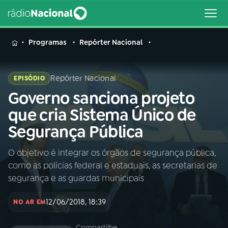
MENU
Programas
Repórter Nacional
Repórter Nacional
EPISÓDIO
Governo sanciona projeto
Buscar
na
que cria Sistema Único de
Rádio
Buscar
Segurança Pública
Nacional
O objetivo é integrar os órgãos de segurança pública,
AO VIVO
como as polícias federal e estaduais, as secretarias de
segurança e as guardas municipais
01
INÍCIO
12/06/2018, 18:39
NO AR EM
02
A RÁDIO
Compartilhe