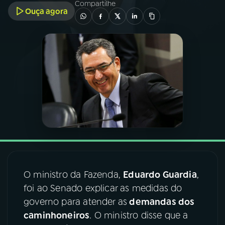
Compartilhe
Ouça agora
03
PROGRAMAÇÃO
04
PROGRAMAS
05
PODCASTS
06
VIDEOCASTS
07
ÚLTIMAS
O ministro da Fazenda,
Eduardo Guardia
,
foi ao Senado explicar as medidas do
08
FESTIVAL DE MÚSICA
governo para atender as
demandas dos
caminhoneiros
. O ministro disse que a
ACOMPANHE A RÁDIO NACIONAL