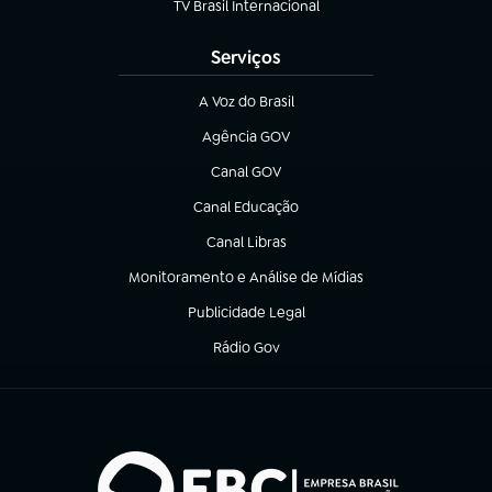
TV Brasil Internacional
(abre em nova aba)
Serviços
A Voz do Brasil
(abre em nova aba)
Agência GOV
(abre em nova aba)
Canal GOV
(abre em nova aba)
Canal Educação
(abre em nova aba)
Canal Libras
(abre em nova aba)
Monitoramento e Análise de Mídias
(abre em nova aba)
Publicidade Legal
(abre em nova aba)
Rádio Gov
(abre em nova aba)