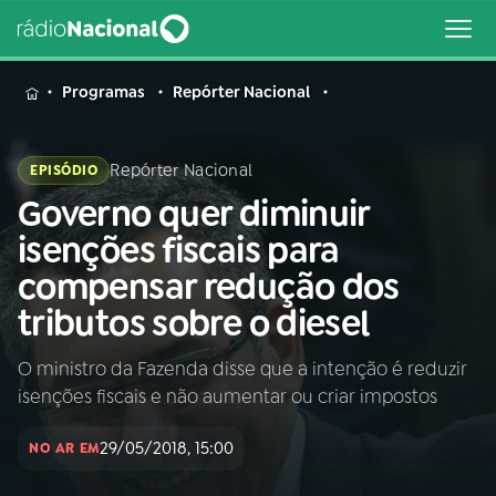
MENU
Programas
Repórter Nacional
Repórter Nacional
EPISÓDIO
Governo quer diminuir
Buscar
na
isenções fiscais para
Rádio
Buscar
compensar redução dos
Nacional
tributos sobre o diesel
AO VIVO
O ministro da Fazenda disse que a intenção é reduzir
isenções fiscais e não aumentar ou criar impostos
01
INÍCIO
29/05/2018, 15:00
NO AR EM
02
A RÁDIO