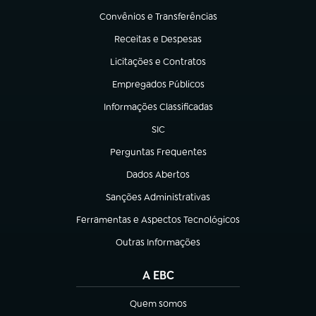
Convênios e Transferências
(abre em nova aba)
Receitas e Despesas
(abre em nova aba)
Licitações e Contratos
(abre em nova aba)
Empregados Públicos
(abre em nova aba)
Informações Classificadas
(abre em nova aba)
SIC
(abre em nova aba)
Perguntas Frequentes
(abre em nova aba)
Dados Abertos
(abre em nova aba)
Sanções Administrativas
(abre em nova aba)
Ferramentas e Aspectos Tecnológicos
(abre em nova aba)
Outras Informações
(abre em nova aba)
A EBC
Quem somos
(abre em nova aba)