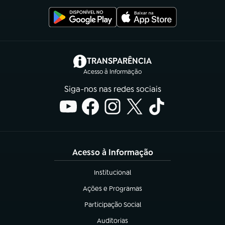
(abre em nova aba)
TRANSPARÊNCIA
Acesso à Informação
Siga-nos nas redes sociais
Acesso à Informação
Institucional
(abre em nova aba)
Ações e Programas
(abre em nova aba)
Participação Social
(abre em nova aba)
Auditorias
(abre em nova aba)