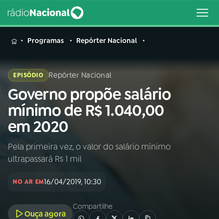
MENU
Programas
Repórter Nacional
Repórter Nacional
EPISÓDIO
Governo propõe salário
Buscar
na
mínimo de R$ 1.040,00
Rádio
Buscar
em 2020
Nacional
Pela primeira vez, o valor do salário mínimo
AO VIVO
ultrapassará R$ 1 mil
01
INÍCIO
16/04/2019, 10:30
NO AR EM
Compartilhe
02
A RÁDIO
Ouça agora