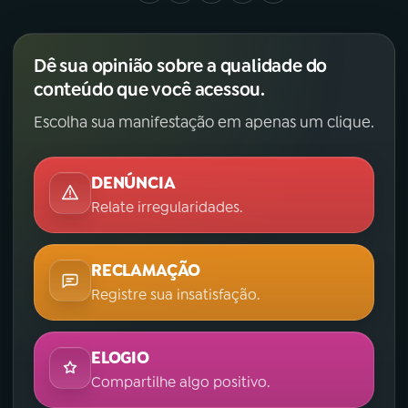
YouTube
Facebook
Dê sua opinião sobre a qualidade do
Instagram
X
conteúdo que você acessou.
Escolha sua manifestação em apenas um clique.
TikTok
DENÚNCIA
Relate irregularidades.
RECLAMAÇÃO
Registre sua insatisfação.
ELOGIO
Compartilhe algo positivo.