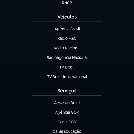
RNCP
(abre em nova aba)
Veículos
Agência Brasil
(abre em nova aba)
Rádio MEC
(abre em nova aba)
Rádio Nacional
Radioagência Nacional
(abre em nova aba)
TV Brasil
(abre em nova aba)
TV Brasil Internacional
(abre em nova aba)
Serviços
A Voz do Brasil
(abre em nova aba)
Agência GOV
(abre em nova aba)
Canal GOV
(abre em nova aba)
Canal Educação
(abre em nova aba)