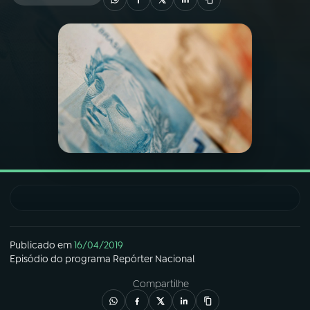
03
PROGRAMAÇÃO
04
PROGRAMAS
05
PODCASTS
06
VIDEOCASTS
07
ÚLTIMAS
Publicado em
16/04/2019
Episódio
do programa
Repórter Nacional
08
FESTIVAL DE MÚSICA
Compartilhe
ACOMPANHE A RÁDIO NACIONAL