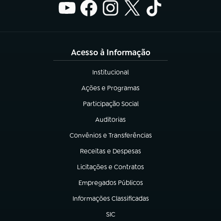
Acesso à Informação
Institucional
(abre em nova aba)
Ações e Programas
(abre em nova aba)
Participação Social
(abre em nova aba)
Auditorias
(abre em nova aba)
Convênios e Transferências
(abre em nova aba)
Receitas e Despesas
(abre em nova aba)
Licitações e Contratos
(abre em nova aba)
Empregados Públicos
(abre em nova aba)
Informações Classificadas
(abre em nova aba)
SIC
(abre em nova aba)