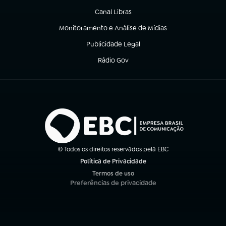
Canal Libras
(abre em nova aba)
Monitoramento e Análise de Mídias
(abre em nova aba)
Publicidade Legal
(abre em nova aba)
Rádio Gov
(abre em nova aba)
© Todos os direitos reservados pela EBC
Política de Privacidade
(abre em nova aba)
Termos de uso
(abre em nova aba)
Preferências de privacidade