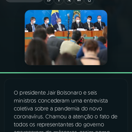
03
PROGRAMAÇÃO
04
PROGRAMAS
05
PODCASTS
06
VIDEOCASTS
O presidente Jair Bolsonaro e seis
07
ÚLTIMAS
ministros concederam uma entrevista
coletiva sobre a pandemia do novo
08
FESTIVAL DE MÚSICA
coronavírus. Chamou a atenção o fato de
todos os representantes do governo
ACOMPANHE A RÁDIO NACIONAL