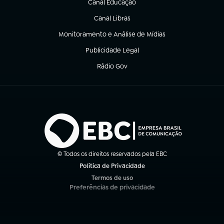
Canal Educação
(abre em nova aba)
Canal Libras
(abre em nova aba)
Monitoramento e Análise de Mídias
(abre em nova aba)
Publicidade Legal
(abre em nova aba)
Rádio Gov
(abre em nova aba)
© Todos os direitos reservados pela EBC
Política de Privacidade
(abre em nova aba)
Termos de uso
(abre em nova aba)
Preferências de privacidade