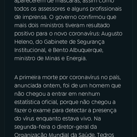
aparecerem de máscaras, assim como
todos os assessores e alguns profissionais
YouTube
Facebook
de imprensa. O governo confirmou que
mais dois ministros tiveram resultado
Instagram
X
positivo para o novo coronavírus: Augusto
Heleno, do Gabinete de Segurança
TikTok
Institucional, e Bento Albuquerque,
ministro de Minas e Energia.
A primeira morte por coronavírus no país,
anunciada ontem, foi de um homem que
não chegou a entrar em nenhum
estatística oficial, porque não chegou a
fazer o exame para detectar a presença
do vírus enquanto estava vivo. Na
segunda-feira o diretor-geral da
Organização Mundial da Saúde, Tedros