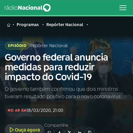
MENU
Programas
Repórter Nacional
Repórter Nacional
EPISÓDIO
Governo federal anuncia
Buscar
na
medidas para reduzir
Rádio
Buscar
impacto do Covid-19
Nacional
O governo também confirmou que dois ministros
AO VIVO
tiveram resultado positivo para o novo coronavírus
01
INÍCIO
18/03/2020, 21:00
NO AR EM
Compartilhe
02
A RÁDIO
Ouça agora