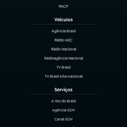
RNCP
(abre em nova aba)
Veículos
Agência Brasil
(abre em nova aba)
Rádio MEC
(abre em nova aba)
Rádio Nacional
Radioagência Nacional
(abre em nova aba)
TV Brasil
(abre em nova aba)
TV Brasil Internacional
(abre em nova aba)
Serviços
A Voz do Brasil
(abre em nova aba)
Agência GOV
(abre em nova aba)
Canal GOV
(abre em nova aba)