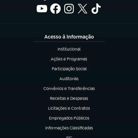
Acesso à Informação
Institucional
(abre em nova aba)
Ações e Programas
(abre em nova aba)
Participação Social
(abre em nova aba)
Auditorias
(abre em nova aba)
Convênios e Transferências
(abre em nova aba)
Receitas e Despesas
(abre em nova aba)
Licitações e Contratos
(abre em nova aba)
Empregados Públicos
(abre em nova aba)
Informações Classificadas
(abre em nova aba)
SIC