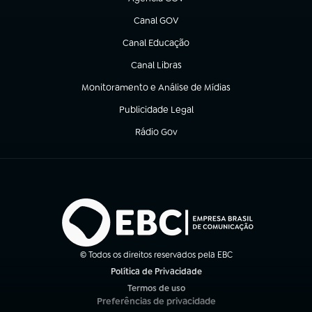
(abre em nova aba)
Canal GOV
(abre em nova aba)
Canal Educação
(abre em nova aba)
Canal Libras
(abre em nova aba)
Monitoramento e Análise de Mídias
(abre em nova aba)
Publicidade Legal
(abre em nova aba)
Rádio Gov
(abre em nova aba)
© Todos os direitos reservados pela EBC
Política de Privacidade
(abre em nova aba)
Termos de uso
(abre em nova aba)
Preferências de privacidade