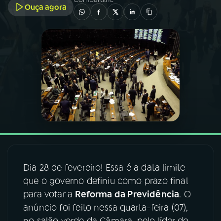
Ouça agora
03
PROGRAMAÇÃO
04
PROGRAMAS
05
PODCASTS
06
VIDEOCASTS
07
ÚLTIMAS
Dia 28 de fevereiro! Essa é a data limite
que o governo definiu como prazo final
08
FESTIVAL DE MÚSICA
para votar a
Reforma da Previdência
. O
anúncio foi feito nessa quarta-feira (07),
ACOMPANHE A RÁDIO NACIONAL
no salão verde da Câmara, pelo líder do