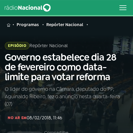
MENU
Programas
Repórter Nacional
Repórter Nacional
EPISÓDIO
Governo estabelece dia 28
Buscar
na
de fevereiro como data-
Rádio
Buscar
limite para votar reforma
Nacional
O líder do governo na Câmara, deputado do PP,
AO VIVO
Aguinaldo Ribeiro, fez o anúncio nesta quarta-feira
(07)
01
INÍCIO
08/02/2018, 11:46
NO AR EM
02
A RÁDIO
Compartilhe