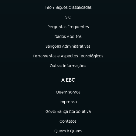
Informações Classificadas
(abre em nova aba)
SIC
(abre em nova aba)
Perguntas Frequentes
(abre em nova aba)
Dados Abertos
(abre em nova aba)
Sanções Administrativas
(abre em nova aba)
Ferramentas e Aspectos Tecnológicos
(abre em nova aba)
Outras Informações
(abre em nova aba)
A EBC
Quem somos
(abre em nova aba)
Imprensa
(abre em nova aba)
Governança Corporativa
(abre em nova aba)
Contatos
(abre em nova aba)
Quem é Quem
(abre em nova aba)