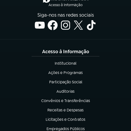
Acesso à Informação
Siga-nos nas redes sociais
Acesso à Informação
Institucional
(abre em nova aba)
Ações e Programas
(abre em nova aba)
Participação Social
(abre em nova aba)
Auditorias
(abre em nova aba)
Convênios e Transferências
(abre em nova aba)
Receitas e Despesas
(abre em nova aba)
Licitações e Contratos
(abre em nova aba)
Empregados Públicos
(abre em nova aba)