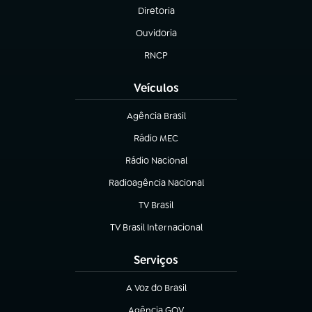
Diretoria
(abre em nova aba)
Ouvidoria
(abre em nova aba)
RNCP
(abre em nova aba)
Veículos
Agência Brasil
(abre em nova aba)
Rádio MEC
(abre em nova aba)
Rádio Nacional
Radioagência Nacional
(abre em nova aba)
TV Brasil
(abre em nova aba)
TV Brasil Internacional
(abre em nova aba)
Serviços
A Voz do Brasil
(abre em nova aba)
Agência GOV