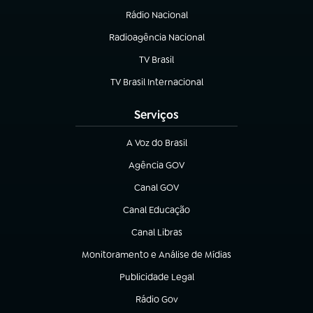
Rádio Nacional
Radioagência Nacional
(abre em nova aba)
TV Brasil
(abre em nova aba)
TV Brasil Internacional
(abre em nova aba)
Serviços
A Voz do Brasil
(abre em nova aba)
Agência GOV
(abre em nova aba)
Canal GOV
(abre em nova aba)
Canal Educação
(abre em nova aba)
Canal Libras
(abre em nova aba)
Monitoramento e Análise de Mídias
(abre em nova aba)
Publicidade Legal
(abre em nova aba)
Rádio Gov
(abre em nova aba)