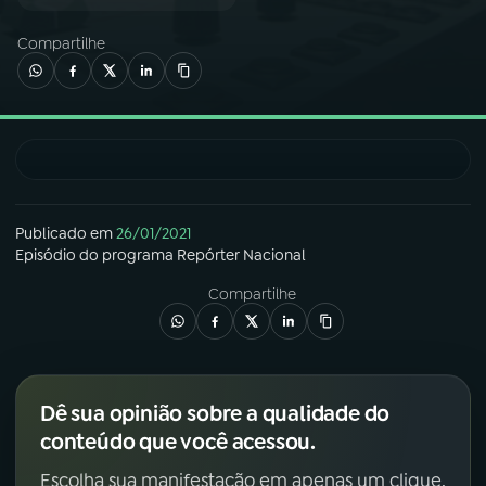
Compartilhe
03
PROGRAMAÇÃO
04
PROGRAMAS
05
PODCASTS
Publicado em
26/01/2021
Episódio
do programa
Repórter Nacional
06
VIDEOCASTS
Compartilhe
07
ÚLTIMAS
Dê sua opinião sobre a qualidade do
08
FESTIVAL DE MÚSICA
conteúdo que você acessou.
Escolha sua manifestação em apenas um clique.
ACOMPANHE A RÁDIO NACIONAL