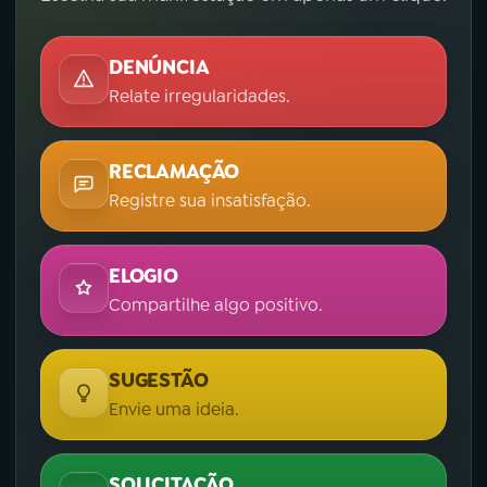
YouTube
Facebook
DENÚNCIA
Relate irregularidades.
Instagram
X
TikTok
RECLAMAÇÃO
Registre sua insatisfação.
ELOGIO
Compartilhe algo positivo.
SUGESTÃO
Envie uma ideia.
SOLICITAÇÃO