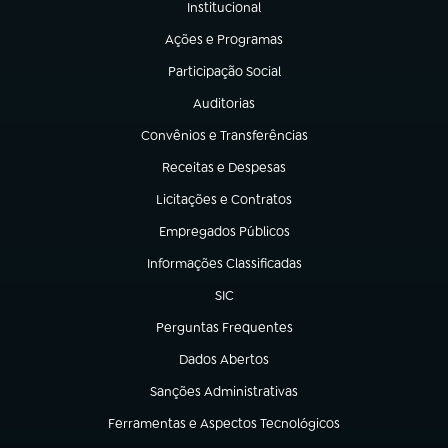
Institucional
(abre em nova aba)
Ações e Programas
(abre em nova aba)
Participação Social
(abre em nova aba)
Auditorias
(abre em nova aba)
Convênios e Transferências
(abre em nova aba)
Receitas e Despesas
(abre em nova aba)
Licitações e Contratos
(abre em nova aba)
Empregados Públicos
(abre em nova aba)
Informações Classificadas
(abre em nova aba)
SIC
(abre em nova aba)
Perguntas Frequentes
(abre em nova aba)
Dados Abertos
(abre em nova aba)
Sanções Administrativas
(abre em nova aba)
Ferramentas e Aspectos Tecnológicos
(abre em nova aba)