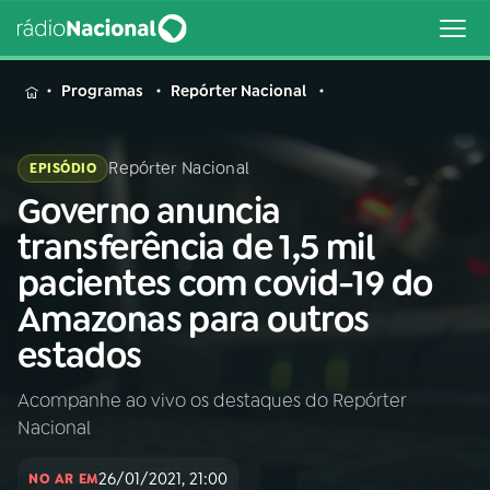
MENU
Programas
Repórter Nacional
Repórter Nacional
EPISÓDIO
Governo anuncia
Buscar
na
transferência de 1,5 mil
Rádio
Buscar
pacientes com covid-19 do
Nacional
Amazonas para outros
AO VIVO
estados
Acompanhe ao vivo os destaques do Repórter
01
INÍCIO
Nacional
02
A RÁDIO
26/01/2021, 21:00
NO AR EM