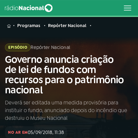
MENU
Programas
Repórter Nacional
Repórter Nacional
EPISÓDIO
Governo anuncia criação
Buscar
na
de lei de fundos com
Rádio
Buscar
recursos para o patrimônio
Nacional
nacional
AO VIVO
Deverá ser editada uma medida provisória para
instituir o fundo, anunciado depois do incêndio que
01
INÍCIO
destruiu o Museu Nacional
05/09/2018, 11:38
02
A RÁDIO
NO AR EM