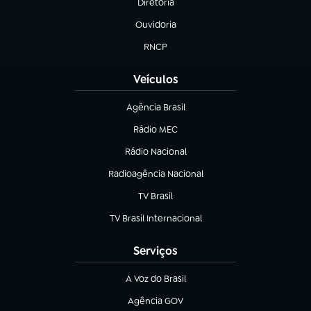
Diretoria
(abre em nova aba)
Ouvidoria
(abre em nova aba)
RNCP
(abre em nova aba)
Veículos
Agência Brasil
(abre em nova aba)
Rádio MEC
(abre em nova aba)
Rádio Nacional
Radioagência Nacional
(abre em nova aba)
TV Brasil
(abre em nova aba)
TV Brasil Internacional
(abre em nova aba)
Serviços
A Voz do Brasil
(abre em nova aba)
Agência GOV
(abre em nova aba)