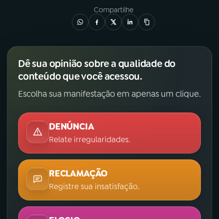
Compartilhe
YouTube
Facebook
Instagram
X
Dê sua opinião sobre a qualidade do
TikTok
conteúdo que você acessou.
Escolha sua manifestação em apenas um clique.
DENÚNCIA
Relate irregularidades.
RECLAMAÇÃO
Registre sua insatisfação.