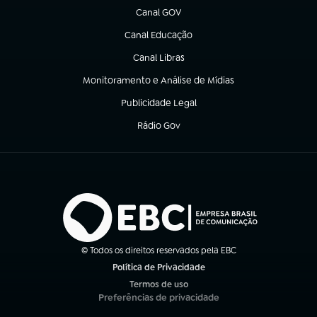
Canal GOV
(abre em nova aba)
Canal Educação
(abre em nova aba)
Canal Libras
(abre em nova aba)
Monitoramento e Análise de Mídias
(abre em nova aba)
Publicidade Legal
(abre em nova aba)
Rádio Gov
(abre em nova aba)
© Todos os direitos reservados pela EBC
Política de Privacidade
(abre em nova aba)
Termos de uso
(abre em nova aba)
Preferências de privacidade