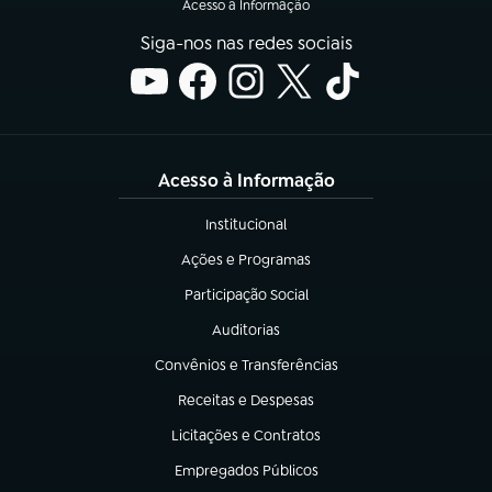
Acesso à Informação
Siga-nos nas redes sociais
Acesso à Informação
Institucional
(abre em nova aba)
Ações e Programas
(abre em nova aba)
Participação Social
(abre em nova aba)
Auditorias
(abre em nova aba)
Convênios e Transferências
(abre em nova aba)
Receitas e Despesas
(abre em nova aba)
Licitações e Contratos
(abre em nova aba)
Empregados Públicos
(abre em nova aba)