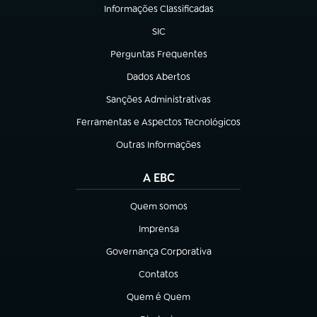
Informações Classificadas
(abre em nova aba)
SIC
(abre em nova aba)
Perguntas Frequentes
(abre em nova aba)
Dados Abertos
(abre em nova aba)
Sanções Administrativas
(abre em nova aba)
Ferramentas e Aspectos Tecnológicos
(abre em nova aba)
Outras Informações
(abre em nova aba)
A EBC
Quem somos
(abre em nova aba)
Imprensa
(abre em nova aba)
Governança Corporativa
(abre em nova aba)
Contatos
(abre em nova aba)
Quem é Quem
(abre em nova aba)