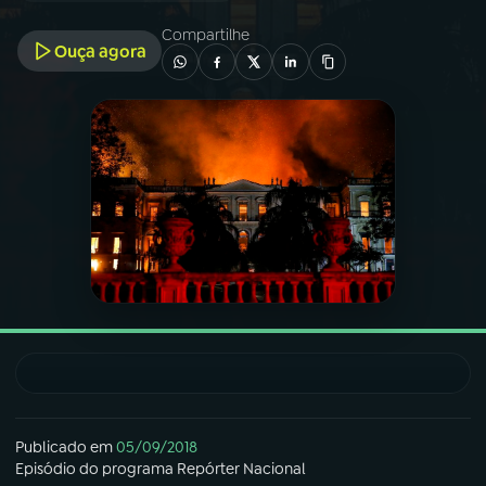
Compartilhe
Ouça agora
03
PROGRAMAÇÃO
04
PROGRAMAS
05
PODCASTS
06
VIDEOCASTS
07
ÚLTIMAS
08
FESTIVAL DE MÚSICA
Publicado em
05/09/2018
Episódio
do programa
Repórter Nacional
ACOMPANHE A RÁDIO NACIONAL