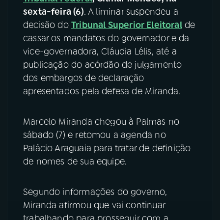
sexta-feira (6)
. A liminar suspendeu a
YouTube
Facebook
decisão do
Tribunal Superior Eleitoral
de
cassar os mandatos do governador e da
Instagram
X
vice-governadora, Cláudia Lélis, até a
publicação do acórdão de julgamento
TikTok
dos embargos de declaração
apresentados pela defesa de Miranda.
Marcelo Miranda chegou à Palmas no
sábado (7) e retomou a agenda no
Palácio Araguaia para tratar de definição
de nomes de sua equipe.
Segundo informações do governo,
Miranda afirmou que vai continuar
trabalhando para prosseguir com a