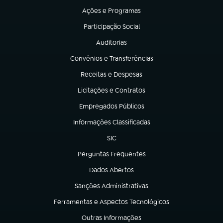
Ações e Programas
(abre em nova aba)
Participação Social
(abre em nova aba)
Auditorias
(abre em nova aba)
Convênios e Transferências
(abre em nova aba)
Receitas e Despesas
(abre em nova aba)
Licitações e Contratos
(abre em nova aba)
Empregados Públicos
(abre em nova aba)
Informações Classificadas
(abre em nova aba)
SIC
(abre em nova aba)
Perguntas Frequentes
(abre em nova aba)
Dados Abertos
(abre em nova aba)
Sanções Administrativas
(abre em nova aba)
Ferramentas e Aspectos Tecnológicos
(abre em nova aba)
Outras Informações
(abre em nova aba)