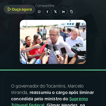
Compartilhe
Ouça agora
03
PROGRAMAÇÃO
04
PROGRAMAS
05
PODCASTS
06
VIDEOCASTS
07
ÚLTIMAS
O governador do Tocantins, Marcelo
08
FESTIVAL DE MÚSICA
Miranda,
reassumiu o cargo após liminar
concedida pelo ministro do
Supremo
ACOMPANHE A RÁDIO NACIONAL
Tribunal Federal
, Gilmar Mendes, na