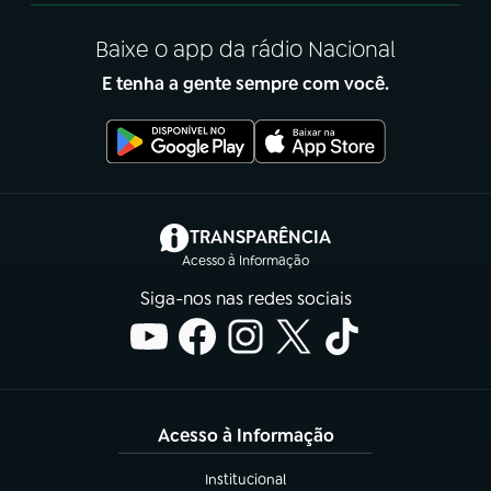
Baixe o app da rádio Nacional
E tenha a gente sempre com você.
(abre em nova aba)
TRANSPARÊNCIA
Acesso à Informação
Siga-nos nas redes sociais
Acesso à Informação
Institucional
(abre em nova aba)