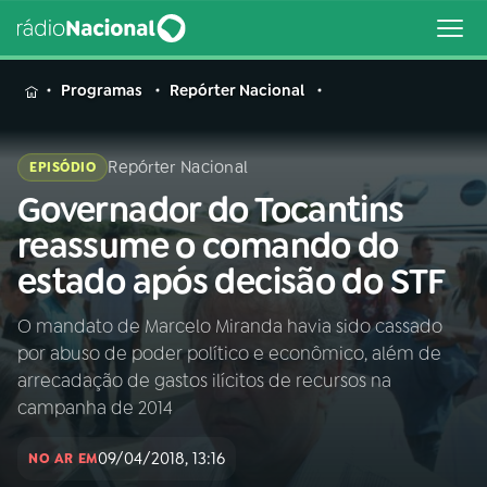
MENU
Programas
Repórter Nacional
Repórter Nacional
EPISÓDIO
Governador do Tocantins
Buscar
na
reassume o comando do
Rádio
Buscar
estado após decisão do STF
Nacional
O mandato de Marcelo Miranda havia sido cassado
AO VIVO
por abuso de poder político e econômico, além de
arrecadação de gastos ilícitos de recursos na
01
INÍCIO
campanha de 2014
09/04/2018, 13:16
NO AR EM
02
A RÁDIO