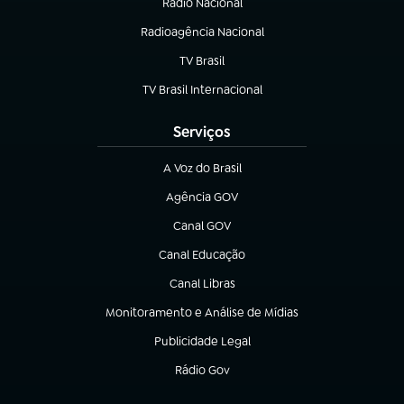
Rádio Nacional
Radioagência Nacional
(abre em nova aba)
TV Brasil
(abre em nova aba)
TV Brasil Internacional
(abre em nova aba)
Serviços
A Voz do Brasil
(abre em nova aba)
Agência GOV
(abre em nova aba)
Canal GOV
(abre em nova aba)
Canal Educação
(abre em nova aba)
Canal Libras
(abre em nova aba)
Monitoramento e Análise de Mídias
(abre em nova aba)
Publicidade Legal
(abre em nova aba)
Rádio Gov
(abre em nova aba)