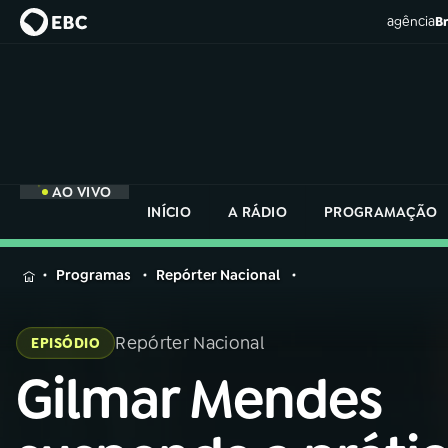
agência
Br
AO VIVO
INÍCIO
A RÁDIO
PROGRAMAÇÃO
MENU
Programas
Repórter Nacional
Buscar
na
Repórter Nacional
EPISÓDIO
Rádio
Buscar
Nacional
Gilmar Mendes
Buscar
na
Rádio
AO VIVO