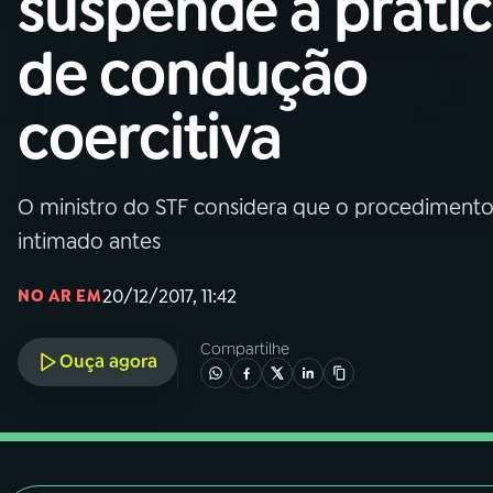
suspende a práti
Nacional
de condução
01
INÍCIO
coercitiva
02
A RÁDIO
O ministro do STF considera que o procedimento é
03
PROGRAMAÇÃO
intimado antes
04
PROGRAMAS
20/12/2017, 11:42
NO AR EM
Compartilhe
05
PODCASTS
Ouça agora
06
VIDEOCASTS