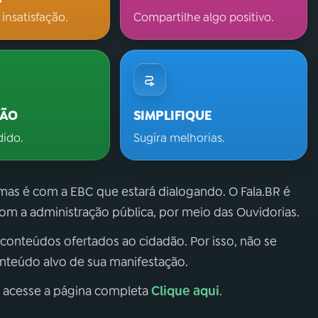
 insatisfação.
Compartilhe algo positivo.
ÇÃO
SIMPLIFIQUE
dido.
Sugira melhorias.
 mas é com a EBC que estará dialogando. O Fala.BR é
m a administração pública, por meio das Ouvidorias.
 conteúdos ofertados ao cidadão. Por isso, não se
onteúdo alvo de sua manifestação.
Clique aqui
, acesse a página completa
.