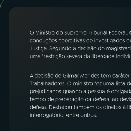
07
ÚLTIMAS
08
FESTIVAL DE MÚSICA
O Ministro do Supremo Tribunal Federal,
G
ACOMPANHE A RÁDIO NACIONAL
conduções coercitivas de investigados o
Justiça. Segundo a decisão do magistrad
YouTube
Facebook
uma “restrição severa da liberdade individ
Instagram
X
A decisão de Gilmar Mendes tem caráter 
TikTok
Trabalhadores. O ministro fez uma lista d
prejudicados quando a pessoa é obrigada 
tempo de preparação da defesa, ao devid
defesa. Destacou também os direitos à 
interrogatório, entre outros.