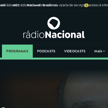
asil
rádio
MEC
rádio
Nacional
tv
Brasil
carta de serviço
acesso à inf
mais
PROGRAMAS
PODCASTS
VIDEOCASTS
mais