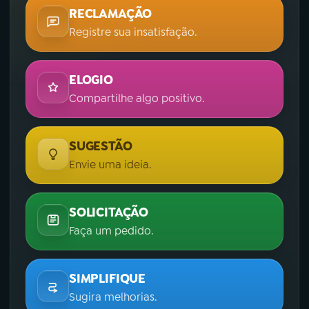
RECLAMAÇÃO
Registre sua insatisfação.
ELOGIO
Compartilhe algo positivo.
SUGESTÃO
Envie uma ideia.
SOLICITAÇÃO
Faça um pedido.
SIMPLIFIQUE
Sugira melhorias.