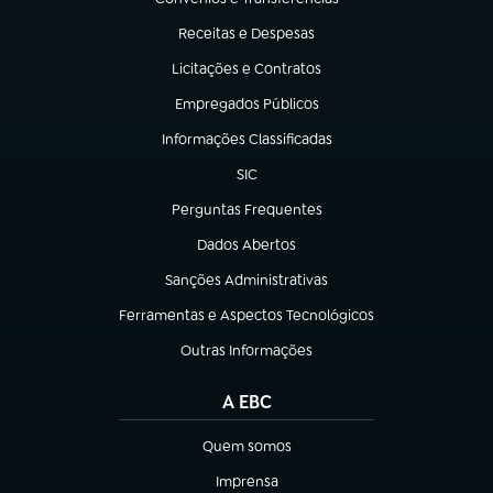
(abre em nova aba)
Receitas e Despesas
(abre em nova aba)
Licitações e Contratos
(abre em nova aba)
Empregados Públicos
(abre em nova aba)
Informações Classificadas
(abre em nova aba)
SIC
(abre em nova aba)
Perguntas Frequentes
(abre em nova aba)
Dados Abertos
(abre em nova aba)
Sanções Administrativas
(abre em nova aba)
Ferramentas e Aspectos Tecnológicos
(abre em nova aba)
Outras Informações
(abre em nova aba)
A EBC
Quem somos
(abre em nova aba)
Imprensa
(abre em nova aba)