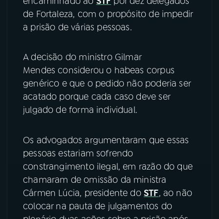
encaminhado ao
STF
por dez delegados
de Fortaleza, com o propósito de impedir
YouTube
Facebook
a prisão de várias pessoas.
Instagram
X
A decisão do ministro Gilmar
TikTok
Mendes considerou o habeas corpus
genérico e que o pedido não poderia ser
acatado porque cada caso deve ser
julgado de forma individual.
Os advogados argumentaram que essas
pessoas estariam sofrendo
constrangimento ilegal, em razão do que
chamaram de omissão da ministra
Cármen Lúcia, presidente do
STF
, ao não
colocar na pauta de julgamentos do