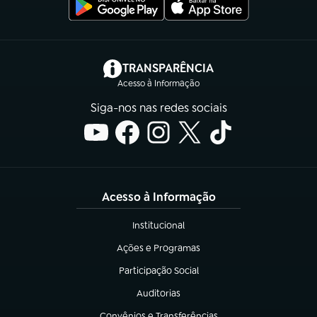
(abre em nova aba)
TRANSPARÊNCIA
Acesso à Informação
Siga-nos nas redes sociais
Acesso à Informação
Institucional
(abre em nova aba)
Ações e Programas
(abre em nova aba)
Participação Social
(abre em nova aba)
Auditorias
(abre em nova aba)
Convênios e Transferências