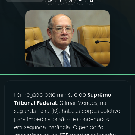
03
PROGRAMAÇÃO
04
PROGRAMAS
05
PODCASTS
06
VIDEOCASTS
Foi negado pelo ministro do
Supremo
07
ÚLTIMAS
Tribunal Federal
, Gilmar Mendes, na
segunda-feira (19), habeas corpus coletivo
08
FESTIVAL DE MÚSICA
para impedir a prisão de condenados
em segunda instância. O pedido foi
ACOMPANHE A RÁDIO NACIONAL