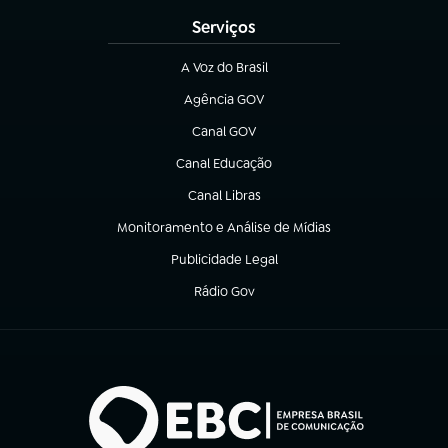
Serviços
A Voz do Brasil
(abre em nova aba)
Agência GOV
(abre em nova aba)
Canal GOV
(abre em nova aba)
Canal Educação
(abre em nova aba)
Canal Libras
(abre em nova aba)
Monitoramento e Análise de Mídias
(abre em nova aba)
Publicidade Legal
(abre em nova aba)
Rádio Gov
(abre em nova aba)