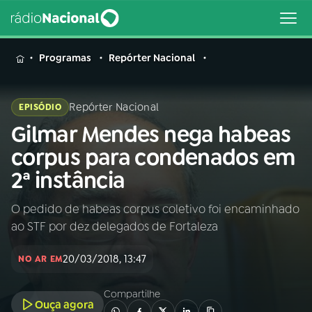
MENU
Programas
Repórter Nacional
Repórter Nacional
EPISÓDIO
Gilmar Mendes nega habeas
Buscar
na
corpus para condenados em
Rádio
Buscar
2ª instância
Nacional
O pedido de habeas corpus coletivo foi encaminhado
AO VIVO
ao STF por dez delegados de Fortaleza
01
INÍCIO
20/03/2018, 13:47
NO AR EM
Compartilhe
02
A RÁDIO
Ouça agora