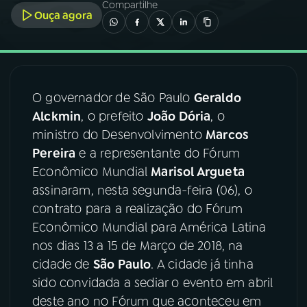
Compartilhe
Ouça agora
03
PROGRAMAÇÃO
04
PROGRAMAS
O governador de São Paulo
Geraldo
Alckmin
, o prefeito
João Dória
, o
05
PODCASTS
ministro do Desenvolvimento
Marcos
Pereira
e a representante do Fórum
06
VIDEOCASTS
Econômico Mundial
Marisol Argueta
assinaram, nesta segunda-feira (06), o
contrato para a realização do Fórum
07
ÚLTIMAS
Econômico Mundial para América Latina
nos dias 13 a 15 de Março de 2018, na
08
FESTIVAL DE MÚSICA
cidade de
São Paulo
. A cidade já tinha
sido convidada a sediar o evento em abril
deste ano no Fórum que aconteceu em
ACOMPANHE A RÁDIO NACIONAL