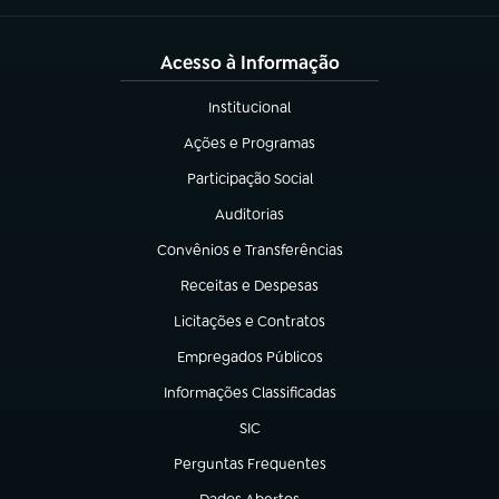
Acesso à Informação
Institucional
(abre em nova aba)
Ações e Programas
(abre em nova aba)
Participação Social
(abre em nova aba)
Auditorias
(abre em nova aba)
Convênios e Transferências
(abre em nova aba)
Receitas e Despesas
(abre em nova aba)
Licitações e Contratos
(abre em nova aba)
Empregados Públicos
(abre em nova aba)
Informações Classificadas
(abre em nova aba)
SIC
(abre em nova aba)
Perguntas Frequentes
(abre em nova aba)