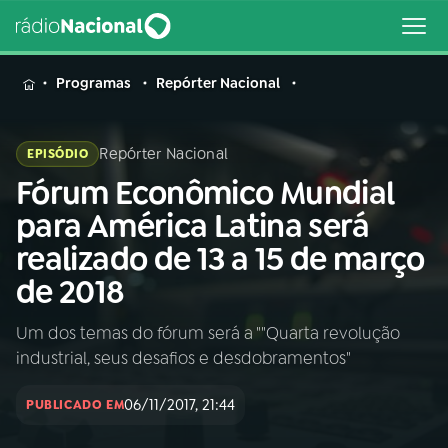
MENU
Programas
Repórter Nacional
Repórter Nacional
EPISÓDIO
Fórum Econômico Mundial
Buscar
na
para América Latina será
Rádio
Buscar
realizado de 13 a 15 de março
Nacional
de 2018
AO VIVO
Um dos temas do fórum será a ""Quarta revolução
industrial, seus desafios e desdobramentos"
01
INÍCIO
06/11/2017, 21:44
PUBLICADO EM
02
A RÁDIO