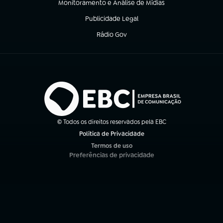
Monitoramento e Análise de Mídias
(abre em nova aba)
Publicidade Legal
(abre em nova aba)
Rádio Gov
(abre em nova aba)
© Todos os direitos reservados pela EBC
Política de Privacidade
(abre em nova aba)
Termos de uso
(abre em nova aba)
Preferências de privacidade