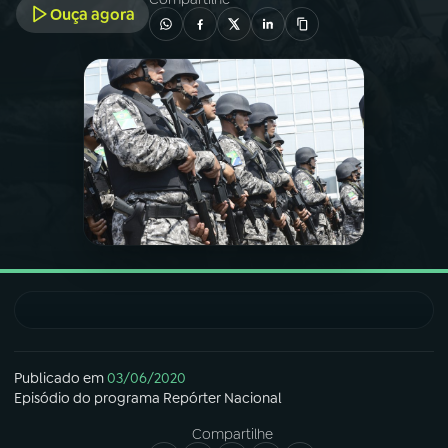
Ouça agora
03
PROGRAMAÇÃO
04
PROGRAMAS
05
PODCASTS
06
VIDEOCASTS
07
ÚLTIMAS
Publicado em
03/06/2020
08
FESTIVAL DE MÚSICA
Episódio
do programa
Repórter Nacional
Compartilhe
ACOMPANHE A RÁDIO NACIONAL