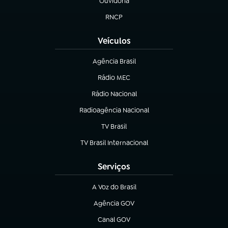
Ouvidoria
(abre em nova aba)
RNCP
(abre em nova aba)
Veículos
Agência Brasil
(abre em nova aba)
Rádio MEC
(abre em nova aba)
Rádio Nacional
Radioagência Nacional
(abre em nova aba)
TV Brasil
(abre em nova aba)
TV Brasil Internacional
(abre em nova aba)
Serviços
A Voz do Brasil
(abre em nova aba)
Agência GOV
(abre em nova aba)
Canal GOV
(abre em nova aba)