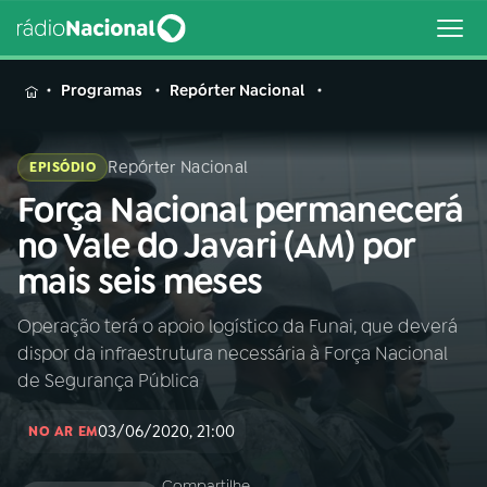
MENU
Programas
Repórter Nacional
Repórter Nacional
EPISÓDIO
Força Nacional permanecerá
Buscar
na
no Vale do Javari (AM) por
Rádio
Buscar
mais seis meses
Nacional
Operação terá o apoio logístico da Funai, que deverá
AO VIVO
dispor da infraestrutura necessária à Força Nacional
de Segurança Pública
01
INÍCIO
03/06/2020, 21:00
NO AR EM
02
A RÁDIO
Compartilhe