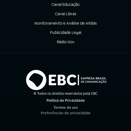
Canal Educação
(abre em nova aba)
Canal Libras
(abre em nova aba)
Monitoramento e Análise de Mídias
(abre em nova aba)
Publicidade Legal
(abre em nova aba)
Rádio Gov
(abre em nova aba)
© Todos os direitos reservados pela EBC
Política de Privacidade
(abre em nova aba)
Termos de uso
(abre em nova aba)
Preferências de privacidade