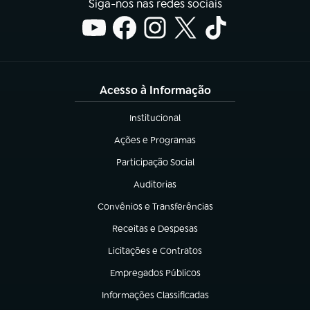
Siga-nos nas redes sociais
Acesso à Informação
Institucional
(abre em nova aba)
Ações e Programas
(abre em nova aba)
Participação Social
(abre em nova aba)
Auditorias
(abre em nova aba)
Convênios e Transferências
(abre em nova aba)
Receitas e Despesas
(abre em nova aba)
Licitações e Contratos
(abre em nova aba)
Empregados Públicos
(abre em nova aba)
Informações Classificadas
(abre em nova aba)