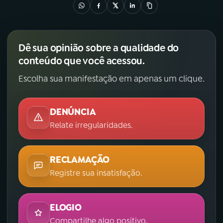
YouTube
Facebook
Instagram
X
Dê sua opinião sobre a qualidade do
conteúdo que você acessou.
TikTok
Escolha sua manifestação em apenas um clique.
DENÚNCIA
Relate irregularidades.
RECLAMAÇÃO
Registre sua insatisfação.
ELOGIO
Compartilhe algo positivo.