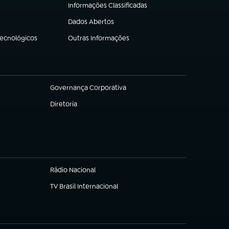
Informações Classificadas
(abre em nova aba)
Dados Abertos
(abre em nova aba)
Tecnológicos
Outras Informações
(abre em nova aba)
Governança Corporativa
(abre em nova aba)
Diretoria
(abre em nova aba)
Rádio Nacional
TV Brasil Internacional
(abre em nova aba)