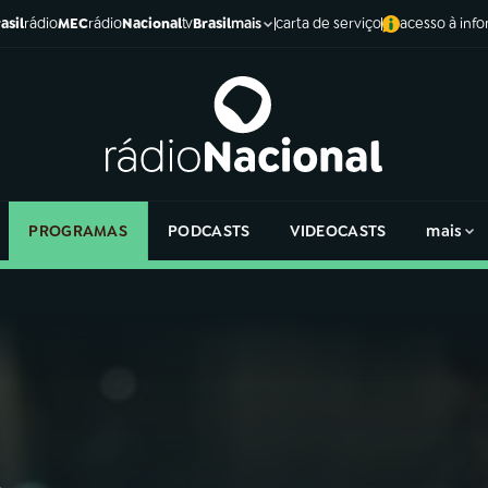
asil
rádio
MEC
rádio
Nacional
tv
Brasil
carta de serviço
acesso à inf
mais
PROGRAMAS
PODCASTS
VIDEOCASTS
mais