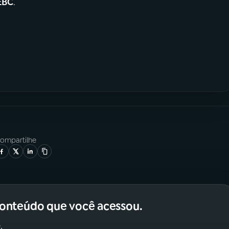
EBC
.
ompartilhe
conteúdo que você acessou.
.