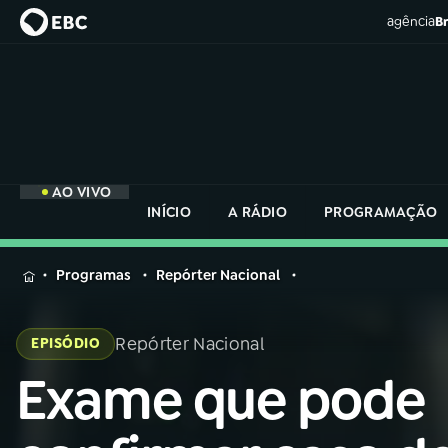
agência
Br
AO VIVO
INÍCIO
A RÁDIO
PROGRAMAÇÃO
MENU
Programas
Repórter Nacional
Buscar
na
Repórter Nacional
EPISÓDIO
Rádio
Buscar
Nacional
Exame que pode
Buscar
na
Rádio
AO VIVO