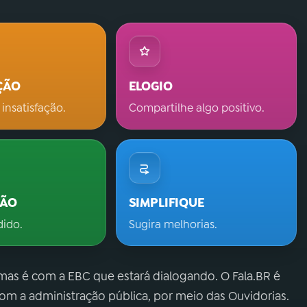
ÇÃO
ELOGIO
 insatisfação.
Compartilhe algo positivo.
ÇÃO
SIMPLIFIQUE
dido.
Sugira melhorias.
 mas é com a EBC que estará dialogando. O Fala.BR é
m a administração pública, por meio das Ouvidorias.