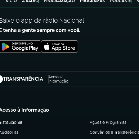
INÍCIO
A RÁDIO
PROGRAMAÇÃO
PROGRAMAS
PODCASTS
Baixe o app da rádio Nacional
E tenha a gente sempre com você.
Acesso à
TRANSPARÊNCIA
abre em nova aba)
Informação
Acesso à Informação
Institucional
Ações e Programas
(abre em nova aba)
(abre em nova aba)
Auditorias
Convênios e Transferênci
(abre em nova aba)
(abre em nova aba)