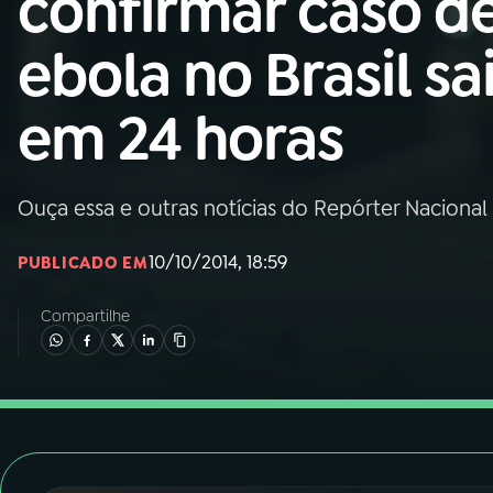
confirmar caso d
Nacional
ebola no Brasil sa
01
INÍCIO
em 24 horas
02
A RÁDIO
Ouça essa e outras notícias do Repórter Nacional
03
PROGRAMAÇÃO
10/10/2014, 18:59
PUBLICADO EM
04
PROGRAMAS
Compartilhe
05
PODCASTS
06
VIDEOCASTS