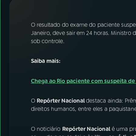
07
ÚLTIMAS
08
FESTIVAL DE MÚSICA
O resultado do exame do paciente suspei
Janeiro, deve sair em 24 horas. Ministro 
sob controle.
ACOMPANHE A RÁDIO NACIONAL
YouTube
Facebook
Saiba mais:
Instagram
X
Chega ao Rio paciente com suspeita de
TikTok
O
Repórter Nacional
destaca ainda: Prêm
direitos humanos, entre eles a paquistan
O noticiário
Repórter Nacional
é uma pr