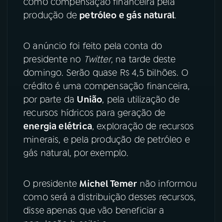
como compensação financeira pela
produção de
petróleo e gás natural
.
YouTube
Facebook
Instagram
X
O anúncio foi feito pela conta do
presidente no
Twitter
, na tarde deste
TikTok
domingo. Serão quase R$ 4,5 bilhões. O
crédito é uma compensação financeira,
por parte da
União
, pela utilização de
recursos hídricos para geração de
energia elétrica
, exploração de recursos
minerais, e pela produção de petróleo e
gás natural, por exemplo.
O presidente
Michel Temer
não informou
como será a distribuição desses recursos,
disse apenas que vão beneficiar a