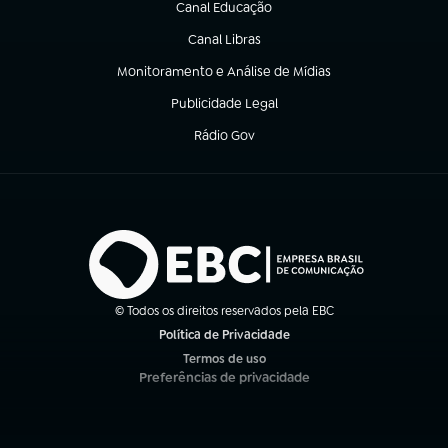
Canal Educação
(abre em nova aba)
Canal Libras
(abre em nova aba)
Monitoramento e Análise de Mídias
(abre em nova aba)
Publicidade Legal
(abre em nova aba)
Rádio Gov
(abre em nova aba)
© Todos os direitos reservados pela EBC
Política de Privacidade
(abre em nova aba)
Termos de uso
(abre em nova aba)
Preferências de privacidade