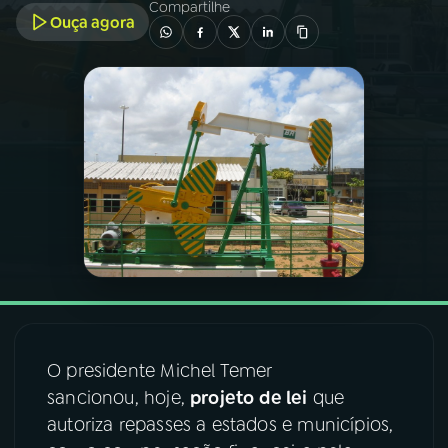
Compartilhe
Ouça agora
03
PROGRAMAÇÃO
04
PROGRAMAS
05
PODCASTS
06
VIDEOCASTS
07
ÚLTIMAS
O presidente Michel Temer
08
FESTIVAL DE MÚSICA
sancionou, hoje,
projeto de lei
que
autoriza repasses a estados e municípios,
ACOMPANHE A RÁDIO NACIONAL