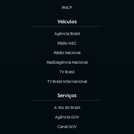
RNCP
(abre em nova aba)
Veículos
Agência Brasil
(abre em nova aba)
Rádio MEC
(abre em nova aba)
Rádio Nacional
Radioagência Nacional
(abre em nova aba)
TV Brasil
(abre em nova aba)
TV Brasil Internacional
(abre em nova aba)
Serviços
A Voz do Brasil
(abre em nova aba)
Agência GOV
(abre em nova aba)
Canal GOV
(abre em nova aba)