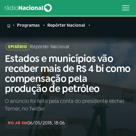
MENU
Programas
Repórter Nacional
Repórter Nacional
EPISÓDIO
Estados e municípios vão
Buscar
na
receber mais de R$ 4 bi como
Rádio
Buscar
compensação pela
Nacional
produção de petróleo
AO VIVO
O anúncio foi feito pela conta do presidente Michel
Temer, no Twitter
01
INÍCIO
06/05/2018, 18:06
NO AR EM
02
A RÁDIO