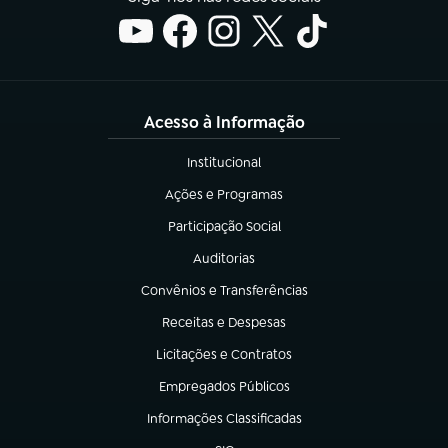
Acesso à Informação
Institucional
(abre em nova aba)
Ações e Programas
(abre em nova aba)
Participação Social
(abre em nova aba)
Auditorias
(abre em nova aba)
Convênios e Transferências
(abre em nova aba)
Receitas e Despesas
(abre em nova aba)
Licitações e Contratos
(abre em nova aba)
Empregados Públicos
(abre em nova aba)
Informações Classificadas
(abre em nova aba)