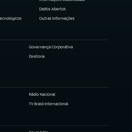
(abre em nova aba)
Dados Abertos
(abre em nova aba)
Tecnológicos
Outras Informações
(abre em nova aba)
Governança Corporativa
(abre em nova aba)
Diretoria
(abre em nova aba)
Rádio Nacional
TV Brasil Internacional
(abre em nova aba)