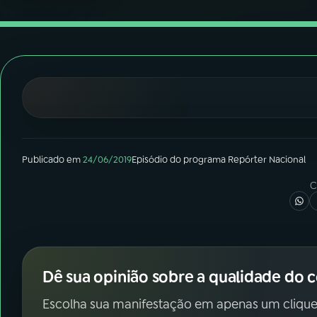
07
ÚLTIMAS
08
FESTIVAL DE MÚSICA
ACOMPANHE A RÁDIO NACIONAL
YouTube
Facebook
Publicado em
24/06/2019
Episódio
do programa
Repórter Nacional
Instagram
X
C
TikTok
Dê sua opinião sobre a qualidade do 
Escolha sua manifestação em apenas um clique