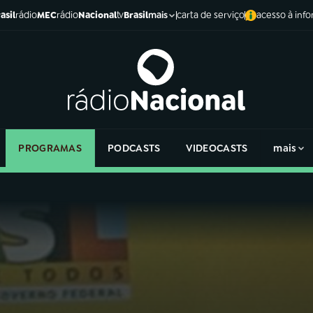
asil
rádio
MEC
rádio
Nacional
tv
Brasil
carta de serviço
acesso à inf
mais
PROGRAMAS
PODCASTS
VIDEOCASTS
mais