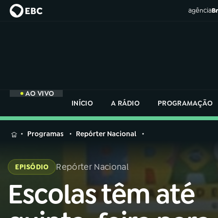
agência
Br
AO VIVO
INÍCIO
A RÁDIO
PROGRAMAÇÃO
MENU
Programas
Repórter Nacional
Buscar
na
Repórter Nacional
EPISÓDIO
Rádio
Buscar
Nacional
Escolas têm até
Buscar
na
Rádio
AO VIVO