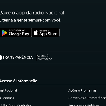
Baixe o app da rádio Nacional
E tenha a gente sempre com você.
Acesso à
TRANSPARÊNCIA
abre em nova aba)
Informação
Acesso à Informação
Institucional
Ações e Programas
(abre em nova aba)
(abre em nova aba)
Auditorias
Convênios e Transferênci
(abre em nova aba)
(abre em nova aba)
Licitações e Contratos
Empregados Públicos