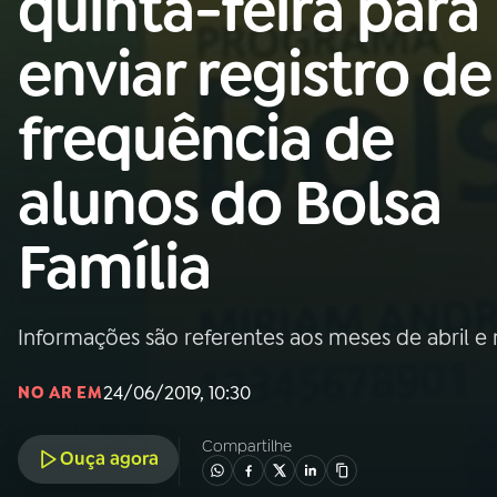
quinta-feira para
Nacional
enviar registro de
01
INÍCIO
frequência de
02
A RÁDIO
alunos do Bolsa
03
PROGRAMAÇÃO
Família
04
PROGRAMAS
Informações são referentes aos meses de abril e
05
PODCASTS
24/06/2019, 10:30
NO AR EM
06
VIDEOCASTS
Compartilhe
Ouça agora