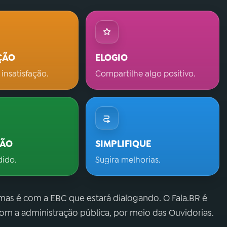
ÇÃO
ELOGIO
 insatisfação.
Compartilhe algo positivo.
ÇÃO
SIMPLIFIQUE
dido.
Sugira melhorias.
 mas é com a EBC que estará dialogando. O Fala.BR é
m a administração pública, por meio das Ouvidorias.