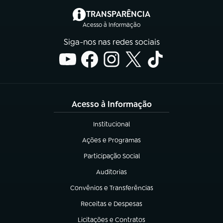
(abre em nova aba)
TRANSPARÊNCIA
Acesso à Informação
Siga-nos nas redes sociais
Acesso à Informação
Institucional
(abre em nova aba)
Ações e Programas
(abre em nova aba)
Participação Social
(abre em nova aba)
Auditorias
(abre em nova aba)
Convênios e Transferências
(abre em nova aba)
Receitas e Despesas
(abre em nova aba)
Licitações e Contratos
(abre em nova aba)