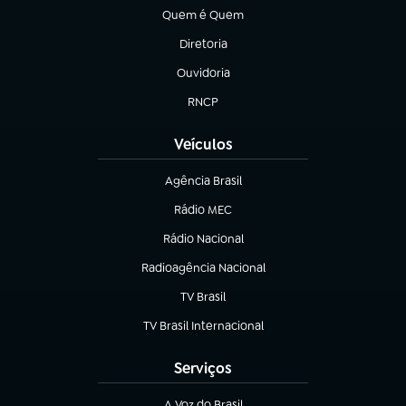
Quem é Quem
(abre em nova aba)
Diretoria
(abre em nova aba)
Ouvidoria
(abre em nova aba)
RNCP
(abre em nova aba)
Veículos
Agência Brasil
(abre em nova aba)
Rádio MEC
(abre em nova aba)
Rádio Nacional
Radioagência Nacional
(abre em nova aba)
TV Brasil
(abre em nova aba)
TV Brasil Internacional
(abre em nova aba)
Serviços
A Voz do Brasil