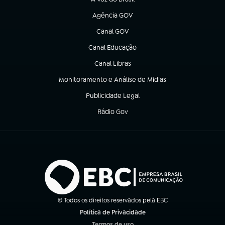
(abre em nova aba)
Agência GOV
(abre em nova aba)
Canal GOV
(abre em nova aba)
Canal Educação
(abre em nova aba)
Canal Libras
(abre em nova aba)
Monitoramento e Análise de Mídias
(abre em nova aba)
Publicidade Legal
(abre em nova aba)
Rádio Gov
(abre em nova aba)
© Todos os direitos reservados pela EBC
Política de Privacidade
(abre em nova aba)
Termos de uso