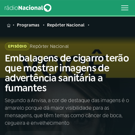
MENU
Programas
Repórter Nacional
Repórter Nacional
EPISÓDIO
Embalagens de cigarro terão
Buscar
na
que mostrar imagens de
Rádio
Buscar
advertência sanitária a
Nacional
fumantes
AO VIVO
Segundo a Anvisa, a cor de destaque das imagens é o
amarelo porque dá maior visibilidade para as
01
INÍCIO
mensagens, que têm temas como câncer de boca,
cegueira e envelhecimento
02
A RÁDIO