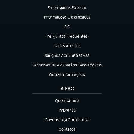
Empregados Públicos
(abre em nova aba)
Informações Classificadas
(abre em nova aba)
SIC
(abre em nova aba)
Perguntas Frequentes
(abre em nova aba)
Dados Abertos
(abre em nova aba)
Sanções Administrativas
(abre em nova aba)
Ferramentas e Aspectos Tecnológicos
(abre em nova aba)
Outras Informações
(abre em nova aba)
A EBC
Quem somos
(abre em nova aba)
Imprensa
(abre em nova aba)
Governança Corporativa
(abre em nova aba)
Contatos
(abre em nova aba)