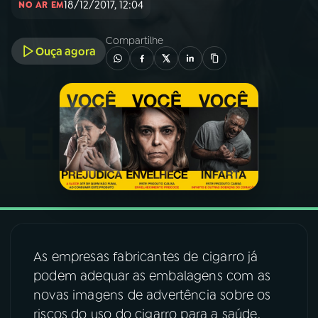
18/12/2017, 12:04
NO AR EM
03
PROGRAMAÇÃO
Compartilhe
Ouça agora
04
PROGRAMAS
05
PODCASTS
06
VIDEOCASTS
07
ÚLTIMAS
As empresas fabricantes de cigarro já
08
FESTIVAL DE MÚSICA
podem adequar as embalagens com as
novas imagens de advertência sobre os
riscos do uso do cigarro para a saúde.
ACOMPANHE A RÁDIO NACIONAL