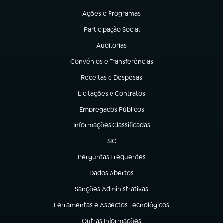
(abre em nova aba)
Ações e Programas
(abre em nova aba)
Participação Social
(abre em nova aba)
Auditorias
(abre em nova aba)
Convênios e Transferências
(abre em nova aba)
Receitas e Despesas
(abre em nova aba)
Licitações e Contratos
(abre em nova aba)
Empregados Públicos
(abre em nova aba)
Informações Classificadas
(abre em nova aba)
SIC
(abre em nova aba)
Perguntas Frequentes
(abre em nova aba)
Dados Abertos
(abre em nova aba)
Sanções Administrativas
(abre em nova aba)
Ferramentas e Aspectos Tecnológicos
(abre em nova aba)
Outras Informações