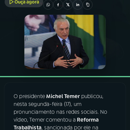
Ouça agora
03
PROGRAMAÇÃO
04
PROGRAMAS
05
PODCASTS
06
VIDEOCASTS
07
ÚLTIMAS
O presidente
Michel Temer
publicou,
nesta segunda-feira (17), um
08
FESTIVAL DE MÚSICA
pronunciamento nas redes sociais. No
vídeo, Temer comentou a
Reforma
Trabalhista
, sancionada por ele na
ACOMPANHE A RÁDIO NACIONAL