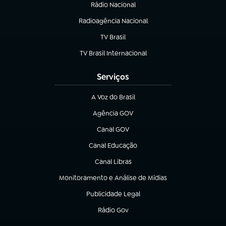
Rádio Nacional
Radioagência Nacional
(abre em nova aba)
TV Brasil
(abre em nova aba)
TV Brasil Internacional
(abre em nova aba)
Serviços
A Voz do Brasil
(abre em nova aba)
Agência GOV
(abre em nova aba)
Canal GOV
(abre em nova aba)
Canal Educação
(abre em nova aba)
Canal Libras
(abre em nova aba)
Monitoramento e Análise de Mídias
(abre em nova aba)
Publicidade Legal
(abre em nova aba)
Rádio Gov
(abre em nova aba)