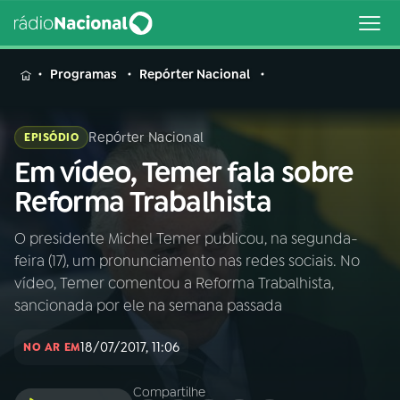
MENU
Programas
Repórter Nacional
Repórter Nacional
EPISÓDIO
Em vídeo, Temer fala sobre
Buscar
na
Reforma Trabalhista
Rádio
Buscar
Nacional
O presidente Michel Temer publicou, na segunda-
feira (17), um pronunciamento nas redes sociais. No
AO VIVO
vídeo, Temer comentou a Reforma Trabalhista,
sancionada por ele na semana passada
01
INÍCIO
18/07/2017, 11:06
NO AR EM
02
A RÁDIO
Compartilhe