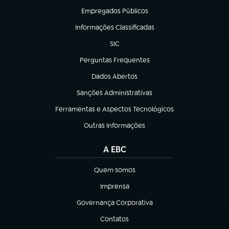
Empregados Públicos
(abre em nova aba)
Informações Classificadas
(abre em nova aba)
SIC
(abre em nova aba)
Perguntas Frequentes
(abre em nova aba)
Dados Abertos
(abre em nova aba)
Sanções Administrativas
(abre em nova aba)
Ferramentas e Aspectos Tecnológicos
(abre em nova aba)
Outras Informações
(abre em nova aba)
A EBC
Quem somos
(abre em nova aba)
Imprensa
(abre em nova aba)
Governança Corporativa
(abre em nova aba)
Contatos
(abre em nova aba)