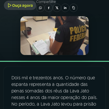
Compartilhe
Ouça agora
03
PROGRAMAÇÃO
04
PROGRAMAS
05
PODCASTS
06
VIDEOCASTS
07
ÚLTIMAS
Dois mil e trezentos anos. O número que
espanta representa a quantidade das
penas somadas dos réus da Lava Jato
08
FESTIVAL DE MÚSICA
nesses 4 anos da maior operação do país.
No período, a Lava Jato levou para prisão
ACOMPANHE A RÁDIO NACIONAL