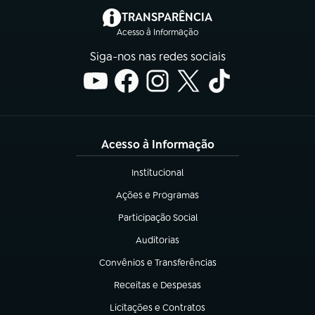
(abre em nova aba)
TRANSPARÊNCIA
Acesso à Informação
Siga-nos nas redes sociais
Acesso à Informação
Institucional
(abre em nova aba)
Ações e Programas
(abre em nova aba)
Participação Social
(abre em nova aba)
Auditorias
(abre em nova aba)
Convênios e Transferências
(abre em nova aba)
Receitas e Despesas
(abre em nova aba)
Licitações e Contratos
(abre em nova aba)