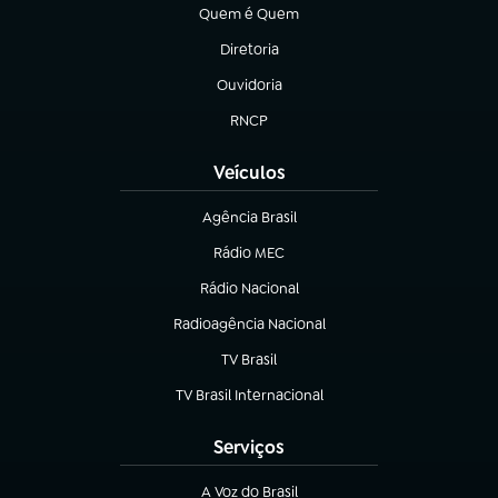
Quem é Quem
(abre em nova aba)
Diretoria
(abre em nova aba)
Ouvidoria
(abre em nova aba)
RNCP
(abre em nova aba)
Veículos
Agência Brasil
(abre em nova aba)
Rádio MEC
(abre em nova aba)
Rádio Nacional
Radioagência Nacional
(abre em nova aba)
TV Brasil
(abre em nova aba)
TV Brasil Internacional
(abre em nova aba)
Serviços
A Voz do Brasil