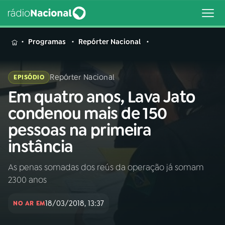
MENU
Programas
Repórter Nacional
Repórter Nacional
EPISÓDIO
Em quatro anos, Lava Jato
Buscar
na
condenou mais de 150
Rádio
Buscar
pessoas na primeira
Nacional
instância
AO VIVO
As penas somadas dos reús da operação já somam
2300 anos
01
INÍCIO
18/03/2018, 13:37
NO AR EM
02
A RÁDIO