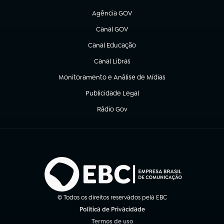
(abre em nova aba)
Agência GOV
(abre em nova aba)
Canal GOV
(abre em nova aba)
Canal Educação
(abre em nova aba)
Canal Libras
(abre em nova aba)
Monitoramento e Análise de Mídias
(abre em nova aba)
Publicidade Legal
(abre em nova aba)
Rádio Gov
(abre em nova aba)
© Todos os direitos reservados pela EBC
Política de Privacidade
(abre em nova aba)
Termos de uso