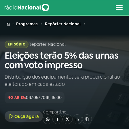
MENU
Programas
Repórter Nacional
Repórter Nacional
EPISÓDIO
Eleições terão 5% das urnas
Buscar
na
com voto impresso
Rádio
Buscar
Nacional
Distribuição dos equipamentos será proporcional ao
eleitorado em cada estado
AO VIVO
08/05/2018, 15:00
NO AR EM
01
INÍCIO
Compartilhe
Ouça agora
02
A RÁDIO