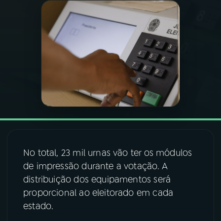
03
PROGRAMAÇÃO
04
PROGRAMAS
05
PODCASTS
06
VIDEOCASTS
No total, 23 mil urnas vão ter os módulos
07
ÚLTIMAS
de impressão durante a votação. A
distribuição dos equipamentos será
08
FESTIVAL DE MÚSICA
proporcional ao eleitorado em cada
estado.
ACOMPANHE A RÁDIO NACIONAL