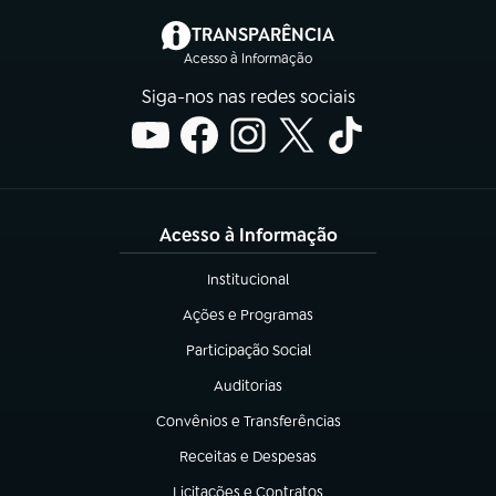
(abre em nova aba)
TRANSPARÊNCIA
Acesso à Informação
Siga-nos nas redes sociais
Acesso à Informação
Institucional
(abre em nova aba)
Ações e Programas
(abre em nova aba)
Participação Social
(abre em nova aba)
Auditorias
(abre em nova aba)
Convênios e Transferências
(abre em nova aba)
Receitas e Despesas
(abre em nova aba)
Licitações e Contratos