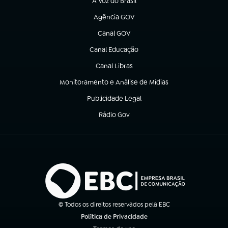
A Voz do Brasil
(abre em nova aba)
Agência GOV
(abre em nova aba)
Canal GOV
(abre em nova aba)
Canal Educação
(abre em nova aba)
Canal Libras
(abre em nova aba)
Monitoramento e Análise de Mídias
(abre em nova aba)
Publicidade Legal
(abre em nova aba)
Rádio Gov
(abre em nova aba)
© Todos os direitos reservados pela EBC
Política de Privacidade
(abre em nova aba)