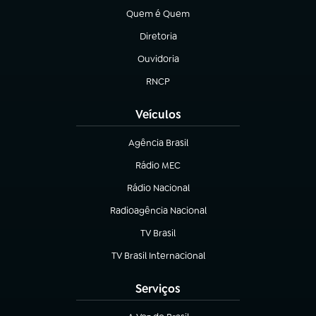
Quem é Quem
(abre em nova aba)
Diretoria
(abre em nova aba)
Ouvidoria
(abre em nova aba)
RNCP
(abre em nova aba)
Veículos
Agência Brasil
(abre em nova aba)
Rádio MEC
(abre em nova aba)
Rádio Nacional
Radioagência Nacional
(abre em nova aba)
TV Brasil
(abre em nova aba)
TV Brasil Internacional
(abre em nova aba)
Serviços