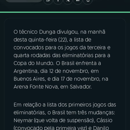
03
PROGRAMAÇÃO
O técnico Dunga divulgou, na manhã
04
PROGRAMAS
desta quinta-feira (22), a lista de
convocados para os jogos da terceira e
05
PODCASTS
quarta rodadas das eliminatórias para a
Copa do Mundo. O Brasil enfrenta a
Argentina, dia 12 de novembro, em
06
VIDEOCASTS
Buenos Aires, e dia 17 de novembro, na
Arena Fonte Nova, em Salvador.
07
ÚLTIMAS
Em relação a lista dos primeiros jogos das
08
FESTIVAL DE MÚSICA
eliminatórias, o Brasil tem três mudanças:
Neymar (que volta de suspensão), Cássio
(convocado pela primeira vez) e Danilo
ACOMPANHE A RÁDIO NACIONAL