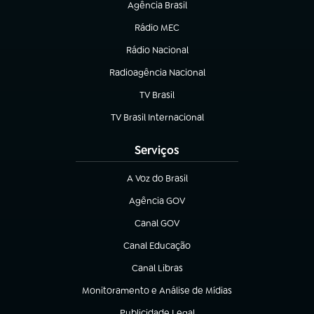
Agência Brasil
(abre em nova aba)
Rádio MEC
(abre em nova aba)
Rádio Nacional
Radioagência Nacional
(abre em nova aba)
TV Brasil
(abre em nova aba)
TV Brasil Internacional
(abre em nova aba)
Serviços
A Voz do Brasil
(abre em nova aba)
Agência GOV
(abre em nova aba)
Canal GOV
(abre em nova aba)
Canal Educação
(abre em nova aba)
Canal Libras
(abre em nova aba)
Monitoramento e Análise de Mídias
(abre em nova aba)
Publicidade Legal