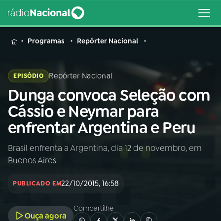
MENU
Programas
Repórter Nacional
Repórter Nacional
EPISÓDIO
Dunga convoca Seleção com
Buscar
na
Cássio e Neymar para
Rádio
Buscar
enfrentar Argentina e Peru
Nacional
Brasil enfrenta a Argentina, dia 12 de novembro, em
AO VIVO
Buenos Aires
01
INÍCIO
22/10/2015, 16:58
PUBLICADO EM
Compartilhe
02
A RÁDIO
Ouça agora