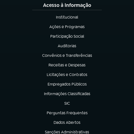
Acesso à Informação
Institucional
(abre em nova aba)
Ações e Programas
(abre em nova aba)
Participação Social
(abre em nova aba)
Auditorias
(abre em nova aba)
Convênios e Transferências
(abre em nova aba)
Receitas e Despesas
(abre em nova aba)
Licitações e Contratos
(abre em nova aba)
Empregados Públicos
(abre em nova aba)
Informações Classificadas
(abre em nova aba)
SIC
(abre em nova aba)
Perguntas Frequentes
(abre em nova aba)
Dados Abertos
(abre em nova aba)
Sanções Administrativas
(abre em nova aba)