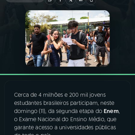
03
PROGRAMAÇÃO
04
PROGRAMAS
05
PODCASTS
06
VIDEOCASTS
Cerca de 4 milhões e 200 mil jovens
07
ÚLTIMAS
estudantes brasileiros participam, neste
domingo (11), da segunda etapa do
Enem
,
08
FESTIVAL DE MÚSICA
o Exame Nacional do Ensino Médio, que
garante acesso a universidades públicas
ACOMPANHE A RÁDIO NACIONAL