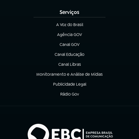
Serviços
A Voz do Brasil
(abre em nova aba)
Agência GOV
(abre em nova aba)
Canal GOV
(abre em nova aba)
Canal Educação
(abre em nova aba)
Canal Libras
(abre em nova aba)
Monitoramento e Análise de Mídias
(abre em nova aba)
Publicidade Legal
(abre em nova aba)
Rádio Gov
(abre em nova aba)