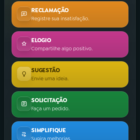
RECLAMAÇÃO
Registre sua insatisfação.
ELOGIO
Compartilhe algo positivo.
SUGESTÃO
Envie uma ideia.
SOLICITAÇÃO
Faça um pedido.
SIMPLIFIQUE
Sugira melhorias.