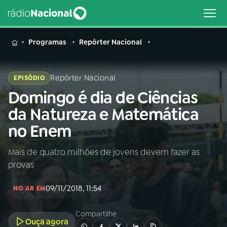
MENU
Programas
Repórter Nacional
Repórter Nacional
EPISÓDIO
Domingo é dia de Ciências
Buscar
na
da Natureza e Matemática
Rádio
Buscar
no Enem
Nacional
Mais de quatro milhões de jovens devem fazer as
AO VIVO
provas
01
INÍCIO
09/11/2018, 11:54
NO AR EM
Compartilhe
02
A RÁDIO
Ouça agora