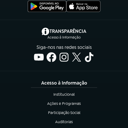
(abre em nova aba)
TRANSPARÊNCIA
Acesso à Informação
Siga-nos nas redes sociais
Acesso à Informação
Institucional
(abre em nova aba)
Ações e Programas
(abre em nova aba)
Participação Social
(abre em nova aba)
Auditorias
(abre em nova aba)