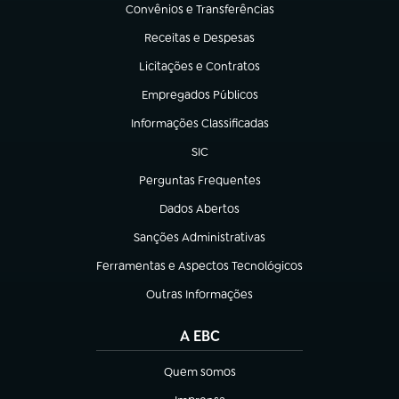
Convênios e Transferências
(abre em nova aba)
Receitas e Despesas
(abre em nova aba)
Licitações e Contratos
(abre em nova aba)
Empregados Públicos
(abre em nova aba)
Informações Classificadas
(abre em nova aba)
SIC
(abre em nova aba)
Perguntas Frequentes
(abre em nova aba)
Dados Abertos
(abre em nova aba)
Sanções Administrativas
(abre em nova aba)
Ferramentas e Aspectos Tecnológicos
(abre em nova aba)
Outras Informações
(abre em nova aba)
A EBC
Quem somos
(abre em nova aba)