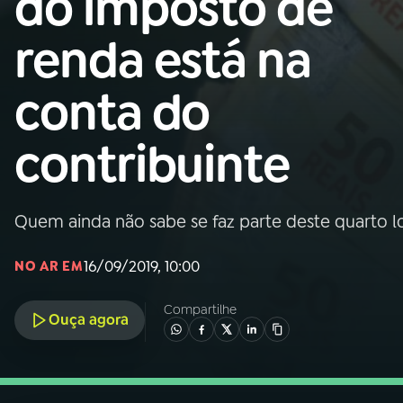
do imposto de
Nacional
renda está na
01
INÍCIO
conta do
02
A RÁDIO
contribuinte
03
PROGRAMAÇÃO
Quem ainda não sabe se faz parte deste quarto lo
04
PROGRAMAS
16/09/2019, 10:00
NO AR EM
05
PODCASTS
Compartilhe
Ouça agora
06
VIDEOCASTS