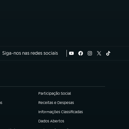
Siga-nos nas redes sociais
Participação Social
(abre em nova aba)
as
Receitas e Despesas
(abre em nova aba)
Informações Classificadas
(abre em nova aba)
Dados Abertos
(abre em nova aba)