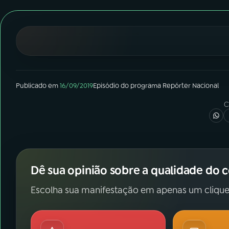
07
ÚLTIMAS
08
FESTIVAL DE MÚSICA
ACOMPANHE A RÁDIO NACIONAL
Publicado em
16/09/2019
Episódio
do programa
Repórter Nacional
YouTube
Facebook
C
Instagram
X
TikTok
Dê sua opinião sobre a qualidade do 
Escolha sua manifestação em apenas um clique