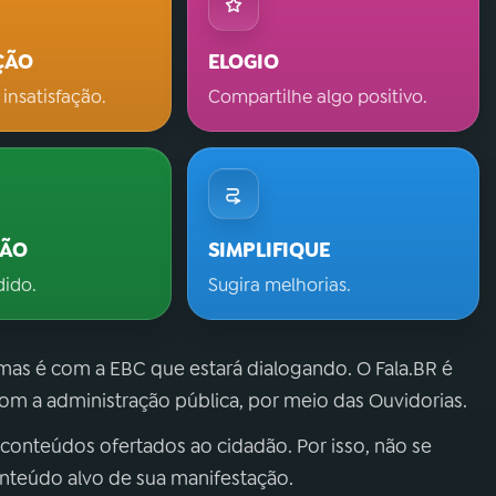
ÇÃO
ELOGIO
 insatisfação.
Compartilhe algo positivo.
ÇÃO
SIMPLIFIQUE
dido.
Sugira melhorias.
 mas é com a EBC que estará dialogando. O Fala.BR é
m a administração pública, por meio das Ouvidorias.
 conteúdos ofertados ao cidadão. Por isso, não se
onteúdo alvo de sua manifestação.