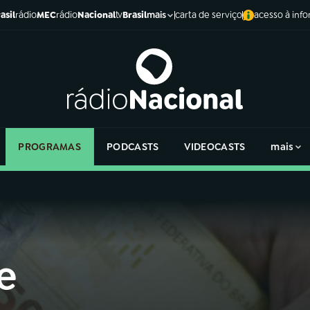
asil
rádio
MEC
rádio
Nacional
tv
Brasil
carta de serviço
acesso à inf
mais
PROGRAMAS
PODCASTS
VIDEOCASTS
mais
e