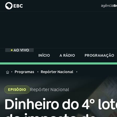
agência
Br
AO VIVO
INÍCIO
A RÁDIO
PROGRAMAÇÃO
MENU
Programas
Repórter Nacional
Buscar
na
Repórter Nacional
EPISÓDIO
Rádio
Buscar
Nacional
Dinheiro do 4º lot
Buscar
na
Rádio
AO VIVO