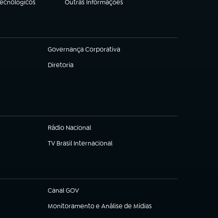
Tecnológicos
Outras Informações
(abre em nova aba)
Governança Corporativa
(abre em nova aba)
Diretoria
(abre em nova aba)
Rádio Nacional
TV Brasil Internacional
(abre em nova aba)
Canal GOV
(abre em nova aba)
Monitoramento e Análise de Mídias
(abre em nova aba)