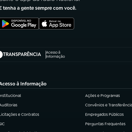
E tenha a gente sempre com você.
Acesso à
TRANSPARÊNCIA
abre em nova aba)
Informação
Acesso à Informação
Institucional
Ações e Programas
(abre em nova aba)
(abre em nova aba)
Auditorias
Convênios e Transferênci
(abre em nova aba)
(abre em nova aba)
Licitações e Contratos
Empregados Públicos
(abre em nova aba)
(abre em nova aba)
SIC
Perguntas Frequentes
(abre em nova aba)
(abre em nova aba)