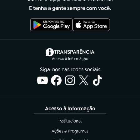
E tenha a gente sempre com você.
(abre em nova aba)
TRANSPARÊNCIA
Acesso à Informação
Siga-nos nas redes sociais
Acesso à Informação
Institucional
(abre em nova aba)
Ações e Programas
(abre em nova aba)