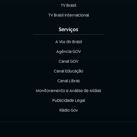
TV Brasil
(abre em nova aba)
TV Brasil Internacional
(abre em nova aba)
Serviços
A Voz do Brasil
(abre em nova aba)
Agência GOV
(abre em nova aba)
Canal GOV
(abre em nova aba)
Canal Educação
(abre em nova aba)
Canal Libras
(abre em nova aba)
Monitoramento e Análise de Mídias
(abre em nova aba)
Publicidade Legal
(abre em nova aba)
Rádio Gov
(abre em nova aba)