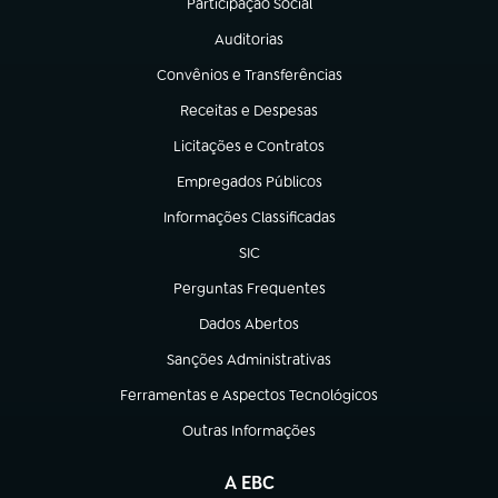
Participação Social
(abre em nova aba)
Auditorias
(abre em nova aba)
Convênios e Transferências
(abre em nova aba)
Receitas e Despesas
(abre em nova aba)
Licitações e Contratos
(abre em nova aba)
Empregados Públicos
(abre em nova aba)
Informações Classificadas
(abre em nova aba)
SIC
(abre em nova aba)
Perguntas Frequentes
(abre em nova aba)
Dados Abertos
(abre em nova aba)
Sanções Administrativas
(abre em nova aba)
Ferramentas e Aspectos Tecnológicos
(abre em nova aba)
Outras Informações
(abre em nova aba)
A EBC