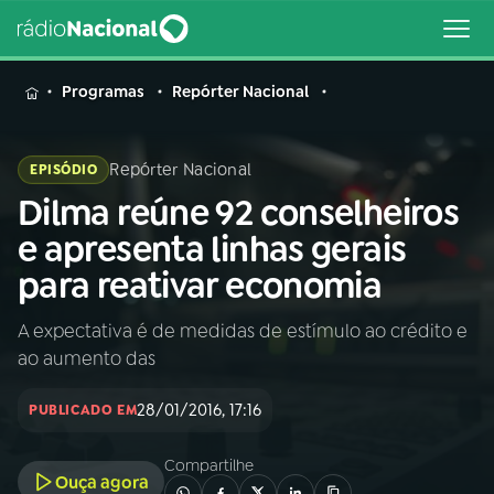
MENU
Programas
Repórter Nacional
Repórter Nacional
EPISÓDIO
Dilma reúne 92 conselheiros
Buscar
na
e apresenta linhas gerais
Rádio
Buscar
para reativar economia
Nacional
A expectativa é de medidas de estímulo ao crédito e
AO VIVO
ao aumento das
01
INÍCIO
28/01/2016, 17:16
PUBLICADO EM
Compartilhe
02
A RÁDIO
Ouça agora