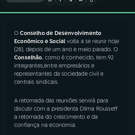
03
PROGRAMAÇÃO
O
Conselho de Desenvolvimento
04
PROGRAMAS
Econômico e Social
volta a se reunir hoje
(28), depois de um ano e meio parado. O
05
PODCASTS
Conselhão
, como é conhecido, tem 92
integrantes,entre empresários e
representantes da sociedade civil e
06
VIDEOCASTS
centrais sindicais.
07
ÚLTIMAS
A retomada das reuniões servirá para
discutir com a presidenta Dilma Rousseff
08
FESTIVAL DE MÚSICA
a retomada do crescimento e da
confiança na economia.
ACOMPANHE A RÁDIO NACIONAL