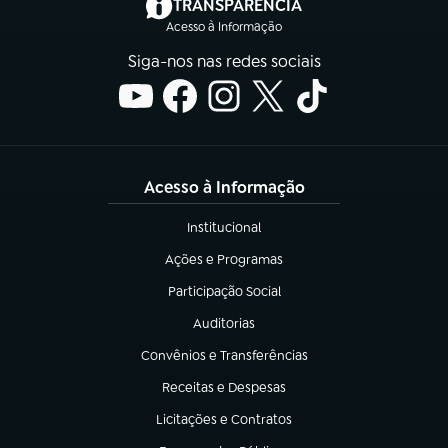
(abre em nova aba)
TRANSPARÊNCIA
Acesso à Informação
Siga-nos nas redes sociais
Acesso à Informação
Institucional
(abre em nova aba)
Ações e Programas
(abre em nova aba)
Participação Social
(abre em nova aba)
Auditorias
(abre em nova aba)
Convênios e Transferências
(abre em nova aba)
Receitas e Despesas
(abre em nova aba)
Licitações e Contratos
(abre em nova aba)