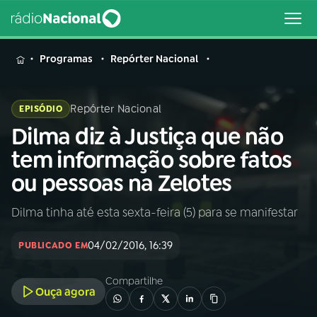
MENU
Programas
Repórter Nacional
Repórter Nacional
EPISÓDIO
Dilma diz à Justiça que não
Buscar
na
tem informação sobre fatos
Rádio
Buscar
ou pessoas na Zelotes
Nacional
Dilma tinha até esta sexta-feira (5) para se manifestar
AO VIVO
04/02/2016, 16:39
PUBLICADO EM
01
INÍCIO
Compartilhe
Ouça agora
02
A RÁDIO