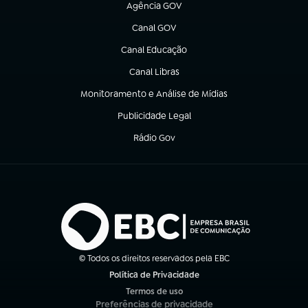
Agência GOV
(abre em nova aba)
Canal GOV
(abre em nova aba)
Canal Educação
(abre em nova aba)
Canal Libras
(abre em nova aba)
Monitoramento e Análise de Mídias
(abre em nova aba)
Publicidade Legal
(abre em nova aba)
Rádio Gov
(abre em nova aba)
© Todos os direitos reservados pela EBC
Política de Privacidade
(abre em nova aba)
Termos de uso
(abre em nova aba)
Preferências de privacidade