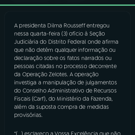
03
PROGRAMAÇÃO
A presidenta Dilma Rousseff entregou
nessa quarta-feira (3) ofício à Seção
04
PROGRAMAS
Judiciária do Distrito Federal onde afirma
que não detém qualquer informação ou
05
PODCASTS
declaração sobre os fatos narrados ou
pessoas citadas no processo decorrente
da Operação Zelotes. A operação
06
VIDEOCASTS
investiga a manipulação de julgamentos
do Conselho Administrativo de Recursos
07
ÚLTIMAS
Fiscais (Carf), do Ministério da Fazenda,
além da suposta compra de medidas
08
FESTIVAL DE MÚSICA
provisórias.
“(...) esclareço a Vossa Excelência que não
ACOMPANHE A RÁDIO NACIONAL