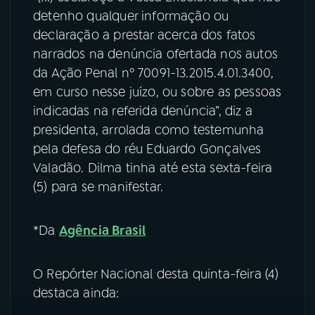
detenho qualquer informação ou
YouTube
Facebook
declaração a prestar acerca dos fatos
narrados na denúncia ofertada nos autos
Instagram
X
da Ação Penal nº 70091-13.2015.4.01.3400,
em curso nesse juízo, ou sobre as pessoas
TikTok
indicadas na referida denúncia”, diz a
presidenta, arrolada como testemunha
pela defesa do réu Eduardo Gonçalves
Valadão. Dilma tinha até esta sexta-feira
(5) para se manifestar.
*Da
Agência Brasil
O Repórter Nacional desta quinta-feira (4)
destaca ainda: