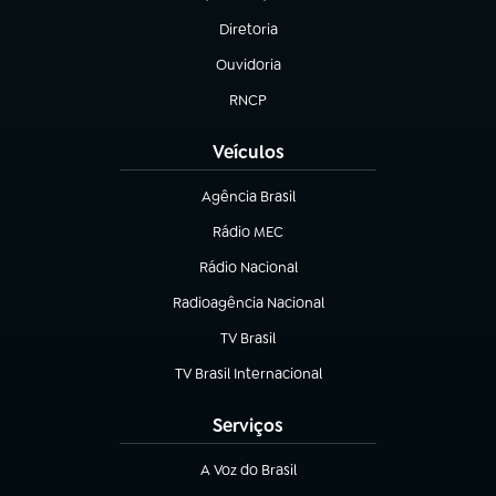
(abre em nova aba)
Diretoria
(abre em nova aba)
Ouvidoria
(abre em nova aba)
RNCP
(abre em nova aba)
Veículos
Agência Brasil
(abre em nova aba)
Rádio MEC
(abre em nova aba)
Rádio Nacional
Radioagência Nacional
(abre em nova aba)
TV Brasil
(abre em nova aba)
TV Brasil Internacional
(abre em nova aba)
Serviços
A Voz do Brasil
(abre em nova aba)