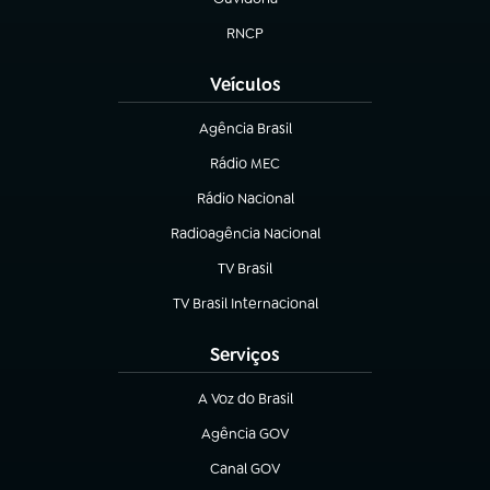
(abre em nova aba)
RNCP
(abre em nova aba)
Veículos
Agência Brasil
(abre em nova aba)
Rádio MEC
(abre em nova aba)
Rádio Nacional
Radioagência Nacional
(abre em nova aba)
TV Brasil
(abre em nova aba)
TV Brasil Internacional
(abre em nova aba)
Serviços
A Voz do Brasil
(abre em nova aba)
Agência GOV
(abre em nova aba)
Canal GOV
(abre em nova aba)