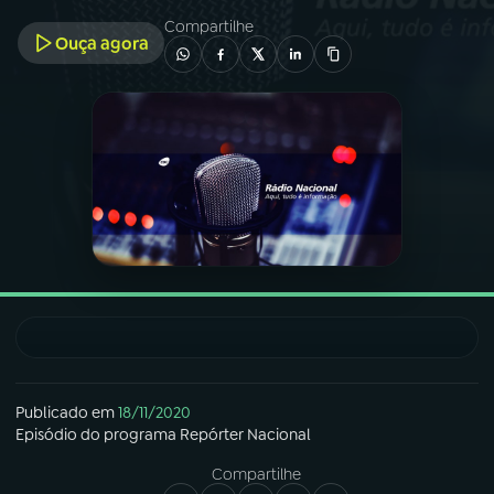
Compartilhe
Ouça agora
03
PROGRAMAÇÃO
04
PROGRAMAS
05
PODCASTS
06
VIDEOCASTS
07
ÚLTIMAS
Publicado em
18/11/2020
08
FESTIVAL DE MÚSICA
Episódio
do programa
Repórter Nacional
Compartilhe
ACOMPANHE A RÁDIO NACIONAL