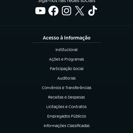
Siga-nos nas redes sociais
Acesso à Informação
Institucional
(abre em nova aba)
Ações e Programas
(abre em nova aba)
Participação Social
(abre em nova aba)
Auditorias
(abre em nova aba)
Convênios e Transferências
(abre em nova aba)
Receitas e Despesas
(abre em nova aba)
Licitações e Contratos
(abre em nova aba)
Empregados Públicos
(abre em nova aba)
Informações Classificadas
(abre em nova aba)