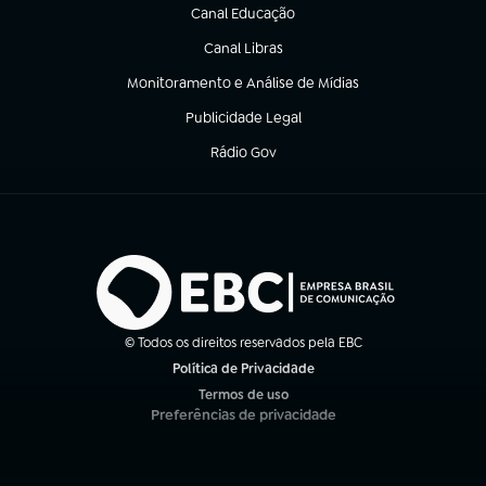
Canal Educação
(abre em nova aba)
Canal Libras
(abre em nova aba)
Monitoramento e Análise de Mídias
(abre em nova aba)
Publicidade Legal
(abre em nova aba)
Rádio Gov
(abre em nova aba)
© Todos os direitos reservados pela EBC
Política de Privacidade
(abre em nova aba)
Termos de uso
(abre em nova aba)
Preferências de privacidade