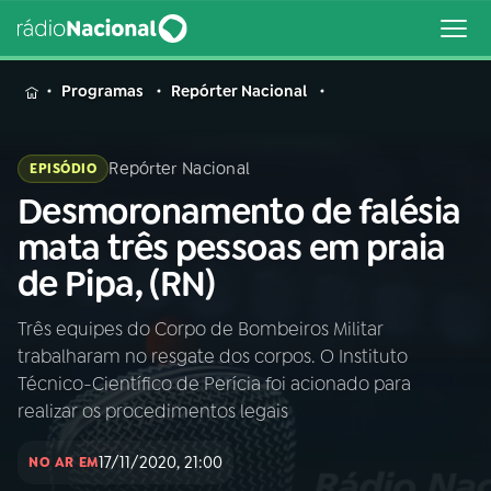
MENU
Programas
Repórter Nacional
Repórter Nacional
EPISÓDIO
Desmoronamento de falésia
Buscar
na
mata três pessoas em praia
Rádio
Buscar
de Pipa, (RN)
Nacional
Três equipes do Corpo de Bombeiros Militar
AO VIVO
trabalharam no resgate dos corpos. O Instituto
Técnico-Científico de Perícia foi acionado para
01
INÍCIO
realizar os procedimentos legais
17/11/2020, 21:00
NO AR EM
02
A RÁDIO