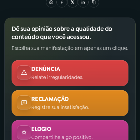
YouTube
Facebook
Instagram
X
Dê sua opinião sobre a qualidade do
conteúdo que você acessou.
TikTok
Escolha sua manifestação em apenas um clique.
DENÚNCIA
Relate irregularidades.
RECLAMAÇÃO
Registre sua insatisfação.
ELOGIO
Compartilhe algo positivo.