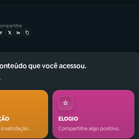
ompartilhe
conteúdo que você acessou.
.
ÇÃO
ELOGIO
 insatisfação.
Compartilhe algo positivo.