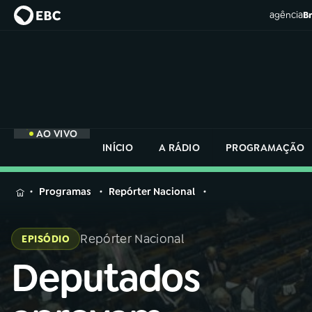
agência
Br
AO VIVO
INÍCIO
A RÁDIO
PROGRAMAÇÃO
MENU
Programas
Repórter Nacional
Buscar
na
Repórter Nacional
EPISÓDIO
Rádio
Buscar
Nacional
Deputados
Buscar
na
Rádio
AO VIVO