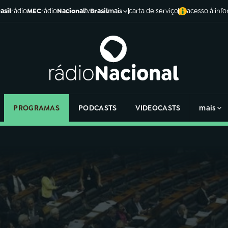
asil
rádio
MEC
rádio
Nacional
tv
Brasil
carta de serviço
acesso à inf
mais
PROGRAMAS
PODCASTS
VIDEOCASTS
mais