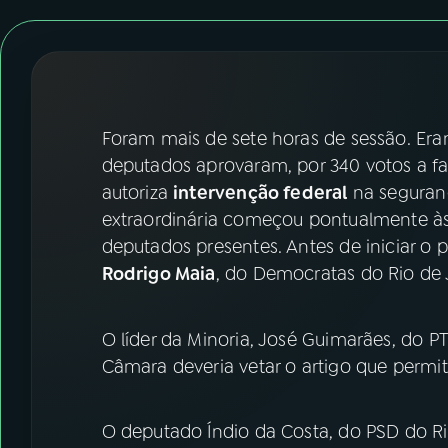
07
ÚLTIMAS
08
FESTIVAL DE MÚSICA
ACOMPANHE A RÁDIO NACIONAL
Foram mais de sete horas de sessão. Eram
deputados aprovaram, por 340 votos a fa
YouTube
Facebook
autoriza
intervenção federal
na seguranç
extraordinária começou pontualmente às
Instagram
X
deputados presentes. Antes de iniciar o 
Rodrigo Maia
, do Democratas do Rio de 
TikTok
O líder da Minoria, José Guimarães, do PT
Câmara deveria vetar o artigo que permit
O deputado Índio da Costa, do PSD do Ri