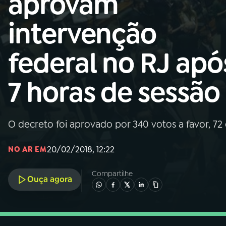
aprovam
Nacional
intervenção
01
INÍCIO
federal no RJ apó
02
A RÁDIO
7 horas de sessão
03
PROGRAMAÇÃO
O decreto foi aprovado por 340 votos a favor, 7
04
PROGRAMAS
20/02/2018, 12:22
NO AR EM
05
PODCASTS
Compartilhe
Ouça agora
06
VIDEOCASTS