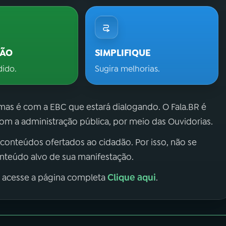
ÇÃO
SIMPLIFIQUE
dido.
Sugira melhorias.
 mas é com a EBC que estará dialogando. O Fala.BR é
m a administração pública, por meio das Ouvidorias.
 conteúdos ofertados ao cidadão. Por isso, não se
onteúdo alvo de sua manifestação.
Clique aqui
, acesse a página completa
.