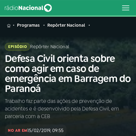
MENU
Programas
Repórter Nacional
Repórter Nacional
EPISÓDIO
Defesa Civil orienta sobre
Buscar
na
como agir em caso de
Rádio
Buscar
emergência em Barragem do
Nacional
Paranoá
AO VIVO
Trabalho faz parte das ações de prevenção de
acidentes e é desenvolvido pela Defesa Civil, em
01
INÍCIO
parceria com a CEB
15/02/2019, 09:55
02
A RÁDIO
NO AR EM