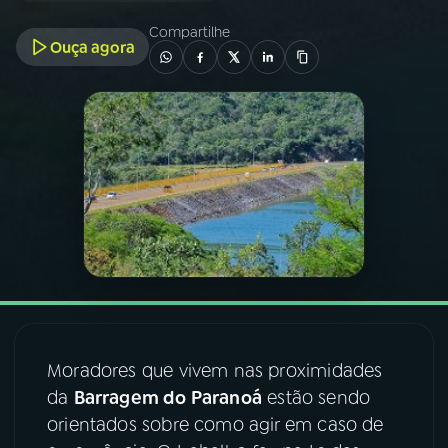
Compartilhe
Ouça agora
03
PROGRAMAÇÃO
04
PROGRAMAS
05
PODCASTS
06
VIDEOCASTS
07
ÚLTIMAS
Moradores que vivem nas proximidades
08
FESTIVAL DE MÚSICA
da
Barragem do Paranoá
estão sendo
orientados sobre como agir em caso de
ACOMPANHE A RÁDIO NACIONAL