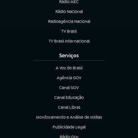
Rádio MEC
(abre em nova aba)
Rádio Nacional
Radioagência Nacional
(abre em nova aba)
TV Brasil
(abre em nova aba)
TV Brasil Internacional
(abre em nova aba)
Serviços
A Voz do Brasil
(abre em nova aba)
Agência GOV
(abre em nova aba)
Canal GOV
(abre em nova aba)
Canal Educação
(abre em nova aba)
Canal Libras
(abre em nova aba)
Monitoramento e Análise de Mídias
(abre em nova aba)
Publicidade Legal
(abre em nova aba)
Rádio Gov