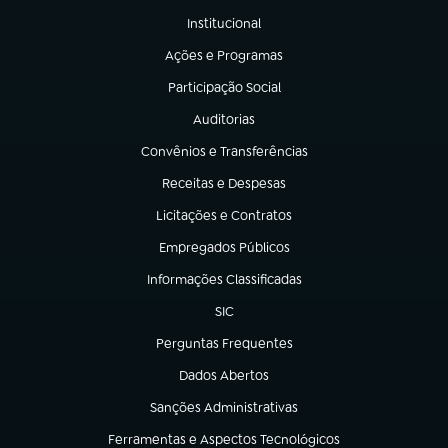
Institucional
(abre em nova aba)
Ações e Programas
(abre em nova aba)
Participação Social
(abre em nova aba)
Auditorias
(abre em nova aba)
Convênios e Transferências
(abre em nova aba)
Receitas e Despesas
(abre em nova aba)
Licitações e Contratos
(abre em nova aba)
Empregados Públicos
(abre em nova aba)
Informações Classificadas
(abre em nova aba)
SIC
(abre em nova aba)
Perguntas Frequentes
(abre em nova aba)
Dados Abertos
(abre em nova aba)
Sanções Administrativas
(abre em nova aba)
Ferramentas e Aspectos Tecnológicos
(abre em nova aba)