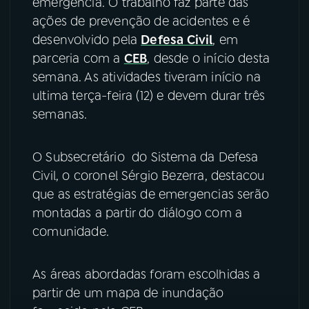
emergência. O trabalho faz parte das
ações de prevenção de acidentes e é
YouTube
Facebook
desenvolvido pela
Defesa Civil
, em
parceria com a
CEB
, desde o início desta
Instagram
X
semana. As atividades tiveram início na
ultima terça-feira (12) e devem durar três
TikTok
semanas.
O Subsecretário do Sistema da Defesa
Civil, o coronel Sérgio Bezerra, destacou
que as estratégias de emergencias serão
montadas a partir do diálogo com a
comunidade.
As áreas abordadas foram escolhidas a
partir de um mapa de inundação