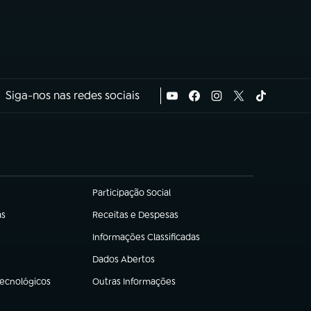
Siga-nos nas redes sociais
Participação Social
(abre em nova aba)
as
Receitas e Despesas
(abre em nova aba)
Informações Classificadas
(abre em nova aba)
Dados Abertos
(abre em nova aba)
Tecnológicos
Outras Informações
(abre em nova aba)