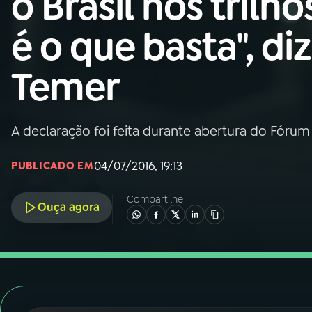
o Brasil nos trilho
Nacional
é o que basta", diz
01
INÍCIO
Temer
02
A RÁDIO
A declaração foi feita durante abertura do Fóru
03
PROGRAMAÇÃO
04/07/2016, 19:13
PUBLICADO EM
04
PROGRAMAS
Compartilhe
Ouça agora
05
PODCASTS
06
VIDEOCASTS