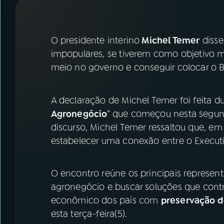
07
ÚLTIMAS
08
FESTIVAL DE MÚSICA
O presidente interino
Michel Temer
disse
impopulares, se tiverem como objetivo mel
meio no governo e conseguir colocar o Bra
ACOMPANHE A RÁDIO NACIONAL
YouTube
Facebook
A declaração de Michel Temer foi feita d
Agronegócio
” que começou nesta segunda
Instagram
X
discurso, Michel Temer ressaltou que, e
TikTok
estabelecer uma conexão entre o Executiv
O encontro reúne os principais represent
agronegócio e buscar soluções que cont
econômico dos país com
preservação 
esta terça-feira(5).