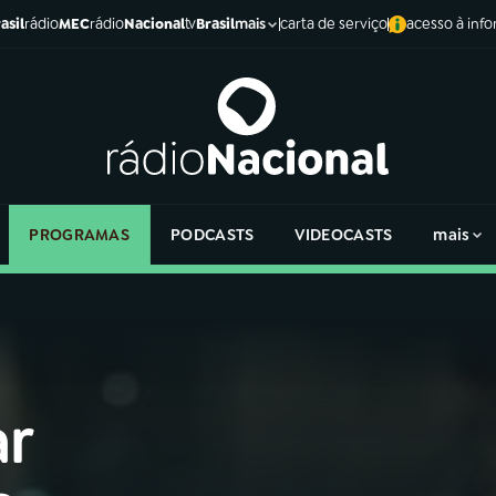
asil
rádio
MEC
rádio
Nacional
tv
Brasil
carta de serviço
acesso à inf
mais
PROGRAMAS
PODCASTS
VIDEOCASTS
mais
ar