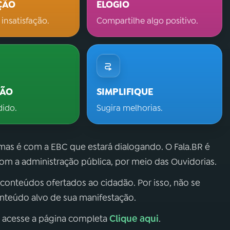
ÇÃO
ELOGIO
 insatisfação.
Compartilhe algo positivo.
ÇÃO
SIMPLIFIQUE
dido.
Sugira melhorias.
 mas é com a EBC que estará dialogando. O Fala.BR é
m a administração pública, por meio das Ouvidorias.
 conteúdos ofertados ao cidadão. Por isso, não se
onteúdo alvo de sua manifestação.
Clique aqui
, acesse a página completa
.