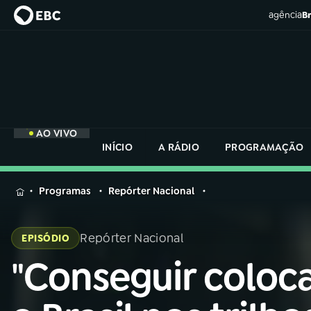
agência
Br
AO VIVO
INÍCIO
A RÁDIO
PROGRAMAÇÃO
MENU
Programas
Repórter Nacional
Buscar
na
Repórter Nacional
EPISÓDIO
Rádio
Buscar
Nacional
"Conseguir coloc
Buscar
na
Rádio
AO VIVO