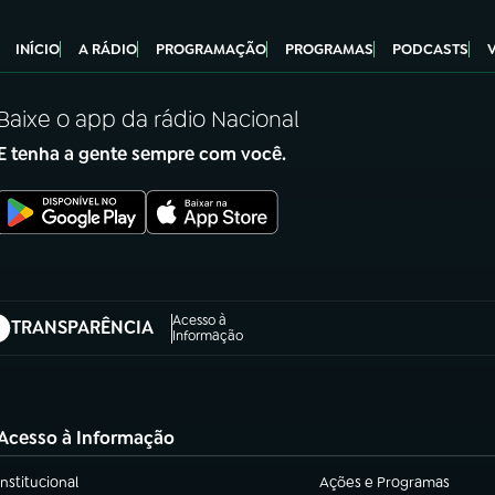
INÍCIO
A RÁDIO
PROGRAMAÇÃO
PROGRAMAS
PODCASTS
Baixe o app da rádio Nacional
E tenha a gente sempre com você.
Acesso à
TRANSPARÊNCIA
abre em nova aba)
Informação
Acesso à Informação
Institucional
Ações e Programas
(abre em nova aba)
(abre em nova aba)