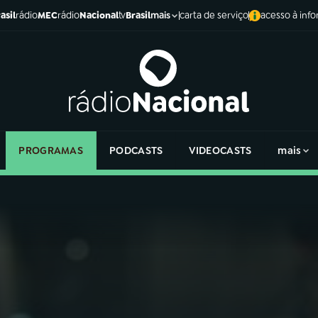
asil
rádio
MEC
rádio
Nacional
tv
Brasil
carta de serviço
acesso à inf
mais
PROGRAMAS
PODCASTS
VIDEOCASTS
mais