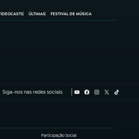
VIDEOCASTS
ÚLTIMAS
FESTIVAL DE MÚSICA
Siga-nos nas redes sociais
Participação Social
(abre em nova aba)