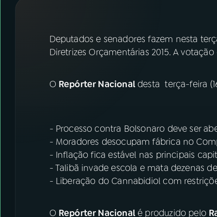
07
ÚLTIMAS
08
FESTIVAL DE MÚSICA
Deputados e senadores fazem nesta terça-f
Diretrizes Orçamentárias 2015. A votação 
ACOMPANHE A RÁDIO NACIONAL
O
Repórter Nacional
desta terça-feira (1
YouTube
Facebook
Instagram
X
- Processo contra Bolsonaro deve ser ab
TikTok
- Moradores desocupam fábrica no Comp
- Inflação fica estável nas principais capi
- Talibã invade escola e mata dezenas d
- Liberação do Cannabidiol com restriçõe
O
Repórter Nacional
é produzido pelo
R