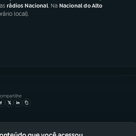
nas
rádios Nacional
. Na
Nacional do Alto
rário local).
ompartilhe
conteúdo que você acessou.