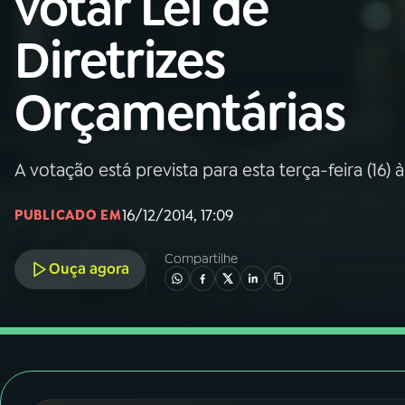
votar Lei de
Nacional
Diretrizes
01
INÍCIO
Orçamentárias
02
A RÁDIO
A votação está prevista para esta terça-feira (16) 
03
PROGRAMAÇÃO
16/12/2014, 17:09
PUBLICADO EM
04
PROGRAMAS
Compartilhe
Ouça agora
05
PODCASTS
06
VIDEOCASTS