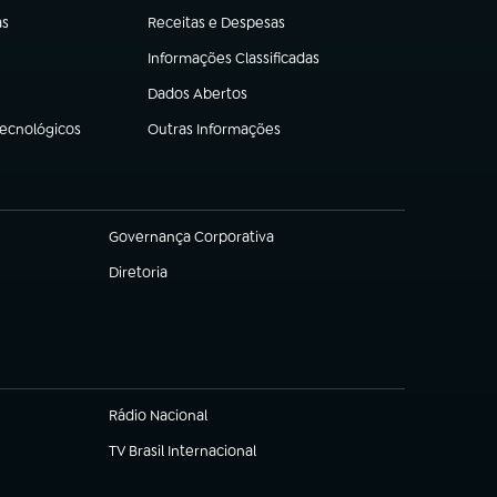
as
Receitas e Despesas
(abre em nova aba)
Informações Classificadas
(abre em nova aba)
Dados Abertos
(abre em nova aba)
Tecnológicos
Outras Informações
(abre em nova aba)
Governança Corporativa
(abre em nova aba)
Diretoria
(abre em nova aba)
Rádio Nacional
TV Brasil Internacional
(abre em nova aba)