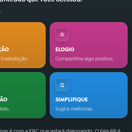
.
ÇÃO
ELOGIO
 insatisfação.
Compartilhe algo positivo.
ÇÃO
SIMPLIFIQUE
dido.
Sugira melhorias.
 mas é com a EBC que estará dialogando. O Fala.BR é