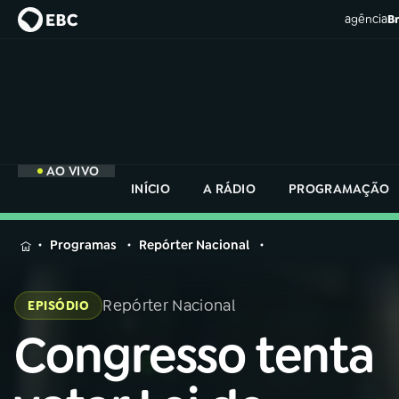
agência
Br
AO VIVO
INÍCIO
A RÁDIO
PROGRAMAÇÃO
MENU
Programas
Repórter Nacional
Buscar
na
Repórter Nacional
EPISÓDIO
Rádio
Buscar
Nacional
Congresso tenta
Buscar
na
Rádio
AO VIVO