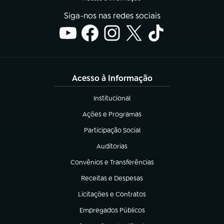
Siga-nos nas redes sociais
Acesso à Informação
Institucional
(abre em nova aba)
Ações e Programas
(abre em nova aba)
Participação Social
(abre em nova aba)
Auditorias
(abre em nova aba)
Convênios e Transferências
(abre em nova aba)
Receitas e Despesas
(abre em nova aba)
Licitações e Contratos
(abre em nova aba)
Empregados Públicos
(abre em nova aba)