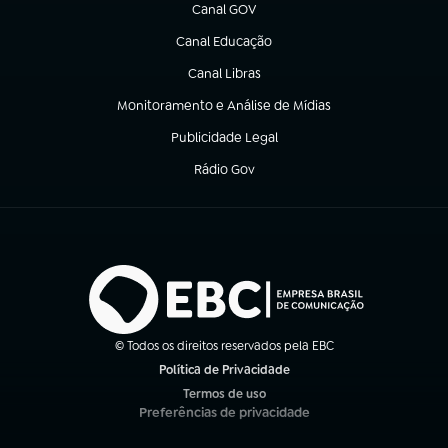
Canal GOV
(abre em nova aba)
Canal Educação
(abre em nova aba)
Canal Libras
(abre em nova aba)
Monitoramento e Análise de Mídias
(abre em nova aba)
Publicidade Legal
(abre em nova aba)
Rádio Gov
(abre em nova aba)
© Todos os direitos reservados pela EBC
Política de Privacidade
(abre em nova aba)
Termos de uso
(abre em nova aba)
Preferências de privacidade