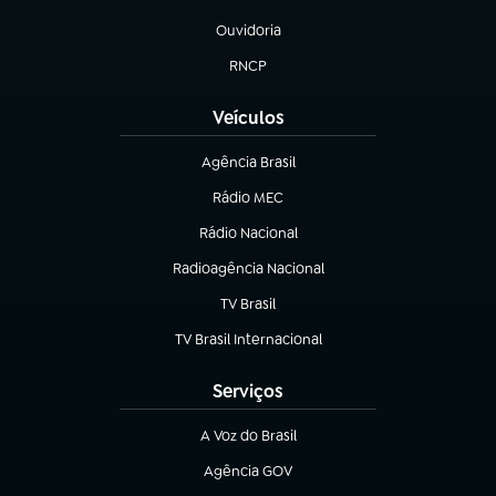
(abre em nova aba)
Ouvidoria
(abre em nova aba)
RNCP
(abre em nova aba)
Veículos
Agência Brasil
(abre em nova aba)
Rádio MEC
(abre em nova aba)
Rádio Nacional
Radioagência Nacional
(abre em nova aba)
TV Brasil
(abre em nova aba)
TV Brasil Internacional
(abre em nova aba)
Serviços
A Voz do Brasil
(abre em nova aba)
Agência GOV
(abre em nova aba)