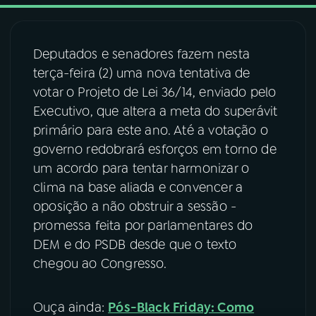
03
PROGRAMAÇÃO
Deputados e senadores fazem nesta
terça-feira (2) uma nova tentativa de
04
PROGRAMAS
votar o Projeto de Lei 36/14, enviado pelo
Executivo, que altera a meta do superávit
05
PODCASTS
primário para este ano. Até a votação o
governo redobrará esforços em torno de
um acordo para tentar harmonizar o
06
VIDEOCASTS
clima na base aliada e convencer a
oposição a não obstruir a sessão -
07
ÚLTIMAS
promessa feita por parlamentares do
DEM e do PSDB desde que o texto
chegou ao Congresso.
08
FESTIVAL DE MÚSICA
Ouça ainda:
Pós-Black Friday: Como
ACOMPANHE A RÁDIO NACIONAL