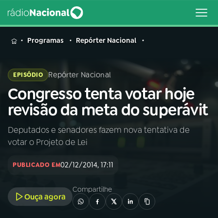
MENU
Programas
Repórter Nacional
Repórter Nacional
EPISÓDIO
Congresso tenta votar hoje
Buscar
na
revisão da meta do superávit
Rádio
Buscar
Nacional
Deputados e senadores fazem nova tentativa de
votar o Projeto de Lei
AO VIVO
02/12/2014, 17:11
PUBLICADO EM
01
INÍCIO
Compartilhe
Ouça agora
02
A RÁDIO