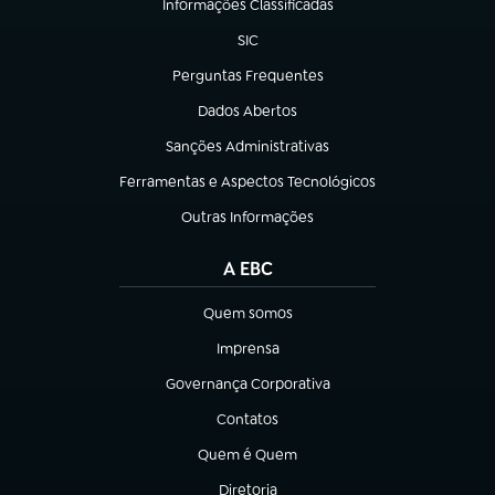
Informações Classificadas
(abre em nova aba)
SIC
(abre em nova aba)
Perguntas Frequentes
(abre em nova aba)
Dados Abertos
(abre em nova aba)
Sanções Administrativas
(abre em nova aba)
Ferramentas e Aspectos Tecnológicos
(abre em nova aba)
Outras Informações
(abre em nova aba)
A EBC
Quem somos
(abre em nova aba)
Imprensa
(abre em nova aba)
Governança Corporativa
(abre em nova aba)
Contatos
(abre em nova aba)
Quem é Quem
(abre em nova aba)
Diretoria