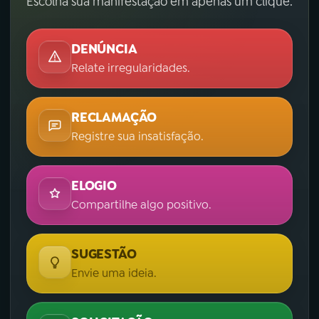
Escolha sua manifestação em apenas um clique.
DENÚNCIA
Relate irregularidades.
RECLAMAÇÃO
Registre sua insatisfação.
ELOGIO
Compartilhe algo positivo.
SUGESTÃO
Envie uma ideia.