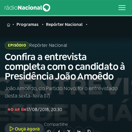
MENU
Programas
Repórter Nacional
Repórter Nacional
EPISÓDIO
Confira a entrevista
Buscar
na
completa com o candidato à
Rádio
Buscar
Presidência João Amoêdo
Nacional
João Amoêdo, do Partido Novo, foi o entrevistado
AO VIVO
desta sexta-feira (17)
01
INÍCIO
17/08/2018, 20:30
NO AR EM
Compartilhe
02
A RÁDIO
Ouça agora