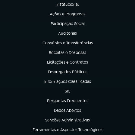
Institucional
(abre em nova aba)
Ações e Programas
(abre em nova aba)
Participação Social
(abre em nova aba)
Auditorias
(abre em nova aba)
Convênios e Transferências
(abre em nova aba)
Receitas e Despesas
(abre em nova aba)
Licitações e Contratos
(abre em nova aba)
Empregados Públicos
(abre em nova aba)
Informações Classificadas
(abre em nova aba)
SIC
(abre em nova aba)
Perguntas Frequentes
(abre em nova aba)
Dados Abertos
(abre em nova aba)
Sanções Administrativas
(abre em nova aba)
Ferramentas e Aspectos Tecnológicos
(abre em nova aba)