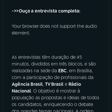
YouTube
Facebook
->>Ouça a entrevista completa:
Instagram
X
Your browser does not support the audio
element.
TikTok
As entrevistas têm duração de 45
minutos, divididos em três blocos, e são
realizadas na sede da
EBC
, em Brasília,
com a participação de profissionais da
Agência Brasil
,
TV Brasil
e
Rádio
Nacional
. O objetivo é mostrar à
população as propostas e ideias de todos
os candidatos, enriquecendo o debate
dos grandes temas nacionais. A ordem