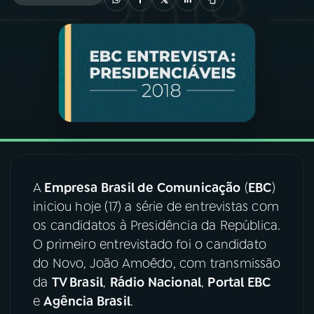
03
PROGRAMAÇÃO
04
PROGRAMAS
05
PODCASTS
06
VIDEOCASTS
A
Empresa Brasil de Comunicação
(
EBC
)
iniciou hoje (17) a série de entrevistas com
07
ÚLTIMAS
os candidatos à Presidência da República.
O primeiro entrevistado foi o candidato
do Novo, João Amoêdo, com transmissão
08
FESTIVAL DE MÚSICA
da
TV Brasil
,
Rádio Nacional
,
Portal EBC
e
Agência Brasil
.
ACOMPANHE A RÁDIO NACIONAL