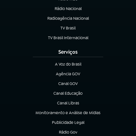
(abre em nova aba)
Rádio Nacional
Radioagência Nacional
(abre em nova aba)
TV Brasil
(abre em nova aba)
TV Brasil Internacional
(abre em nova aba)
Serviços
A Voz do Brasil
(abre em nova aba)
Agência GOV
(abre em nova aba)
Canal GOV
(abre em nova aba)
Canal Educação
(abre em nova aba)
Canal Libras
(abre em nova aba)
Monitoramento e Análise de Mídias
(abre em nova aba)
Publicidade Legal
(abre em nova aba)
Rádio Gov
(abre em nova aba)