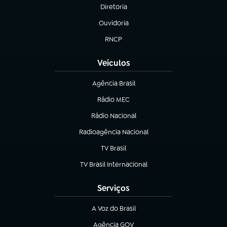
Diretoria
(abre em nova aba)
Ouvidoria
(abre em nova aba)
RNCP
(abre em nova aba)
Veículos
Agência Brasil
(abre em nova aba)
Rádio MEC
(abre em nova aba)
Rádio Nacional
Radioagência Nacional
(abre em nova aba)
TV Brasil
(abre em nova aba)
TV Brasil Internacional
(abre em nova aba)
Serviços
A Voz do Brasil
(abre em nova aba)
Agência GOV