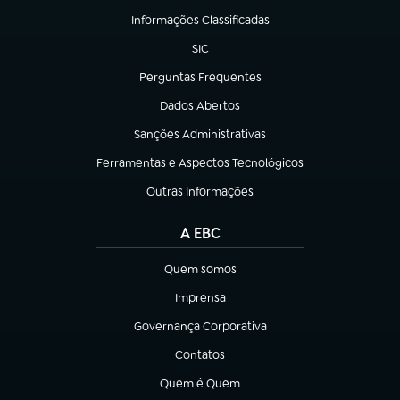
Informações Classificadas
(abre em nova aba)
SIC
(abre em nova aba)
Perguntas Frequentes
(abre em nova aba)
Dados Abertos
(abre em nova aba)
Sanções Administrativas
(abre em nova aba)
Ferramentas e Aspectos Tecnológicos
(abre em nova aba)
Outras Informações
(abre em nova aba)
A EBC
Quem somos
(abre em nova aba)
Imprensa
(abre em nova aba)
Governança Corporativa
(abre em nova aba)
Contatos
(abre em nova aba)
Quem é Quem
(abre em nova aba)