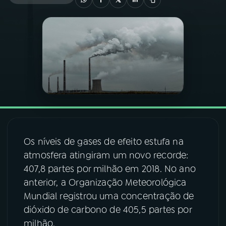
03
PROGRAMAÇÃO
04
PROGRAMAS
05
PODCASTS
06
VIDEOCASTS
Os níveis de gases de efeito estufa na
atmosfera atingiram um novo recorde:
07
ÚLTIMAS
407,8 partes por milhão em 2018. No ano
anterior, a Organização Meteorológica
08
FESTIVAL DE MÚSICA
Mundial registrou uma concentração de
dióxido de carbono de 405,5 partes por
milhão.
ACOMPANHE A RÁDIO NACIONAL