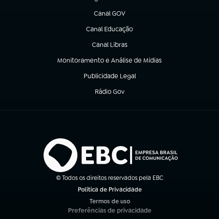
(abre em nova aba)
Canal GOV
(abre em nova aba)
Canal Educação
(abre em nova aba)
Canal Libras
(abre em nova aba)
Monitoramento e Análise de Mídias
(abre em nova aba)
Publicidade Legal
(abre em nova aba)
Rádio Gov
(abre em nova aba)
© Todos os direitos reservados pela EBC
Política de Privacidade
(abre em nova aba)
Termos de uso
(abre em nova aba)
Preferências de privacidade