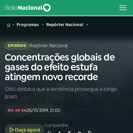
MENU
Programas
Repórter Nacional
Repórter Nacional
EPISÓDIO
Concentrações globais de
Buscar
na
gases do efeito estufa
Rádio
Buscar
atingem novo recorde
Nacional
ONU destaca que a tendência prossegue a longo
AO VIVO
prazo
01
INÍCIO
25/11/2019, 21:00
NO AR EM
Compartilhe
02
A RÁDIO
Ouça agora