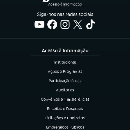
Acesso à Informação
Siga-nos nas redes sociais
Acesso à Informação
Institucional
(abre em nova aba)
Ações e Programas
(abre em nova aba)
Participação Social
(abre em nova aba)
Auditorias
(abre em nova aba)
Convênios e Transferências
(abre em nova aba)
Receitas e Despesas
(abre em nova aba)
Licitações e Contratos
(abre em nova aba)
Empregados Públicos
(abre em nova aba)