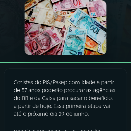
03
PROGRAMAÇÃO
04
PROGRAMAS
05
PODCASTS
06
VIDEOCASTS
Cotistas do PIS/Pasep com idade a partir
de 57 anos poderão procurar as agências
07
ÚLTIMAS
do BB e da Caixa para sacar o benefício,
a partir de hoje. Essa primeira etapa vai
08
FESTIVAL DE MÚSICA
até o próximo dia 29 de junho.
ACOMPANHE A RÁDIO NACIONAL