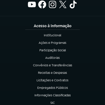
Acesso à Informação
Institucional
(abre em nova aba)
Ações e Programas
(abre em nova aba)
Participação Social
(abre em nova aba)
Auditorias
(abre em nova aba)
Convênios e Transferências
(abre em nova aba)
Receitas e Despesas
(abre em nova aba)
Licitações e Contratos
(abre em nova aba)
Empregados Públicos
(abre em nova aba)
Informações Classificadas
(abre em nova aba)
SIC
(abre em nova aba)