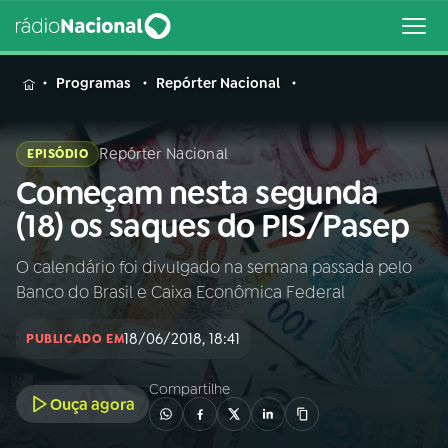
MENU
Programas
Repórter Nacional
Repórter Nacional
EPISÓDIO
Começam nesta segunda
Buscar
na
(18) os saques do PIS/Pasep
Rádio
Buscar
Nacional
O calendário foi divulgado na semana passada pelo
Banco do Brasil e Caixa Econômica Federal
AO VIVO
18/06/2018, 18:41
PUBLICADO EM
01
INÍCIO
Compartilhe
Ouça agora
02
A RÁDIO