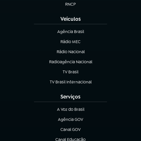
RNCP
(abre em nova aba)
Veículos
Agência Brasil
(abre em nova aba)
Rádio MEC
(abre em nova aba)
Rádio Nacional
Radioagência Nacional
(abre em nova aba)
TV Brasil
(abre em nova aba)
TV Brasil Internacional
(abre em nova aba)
Serviços
A Voz do Brasil
(abre em nova aba)
Agência GOV
(abre em nova aba)
Canal GOV
(abre em nova aba)
Canal Educação