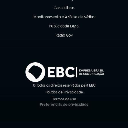
(abre em nova aba)
Canal Libras
(abre em nova aba)
Monitoramento e Análise de Mídias
(abre em nova aba)
Publicidade Legal
(abre em nova aba)
Rádio Gov
(abre em nova aba)
© Todos os direitos reservados pela EBC
Política de Privacidade
(abre em nova aba)
Termos de uso
(abre em nova aba)
Preferências de privacidade