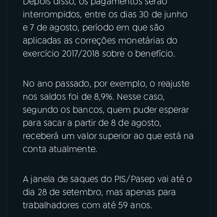
Depois disso, os pagamentos serão
interrompidos, entre os dias 30 de junho
YouTube
Facebook
e 7 de agosto, período em que são
aplicadas as correções monetárias do
Instagram
X
exercício 2017/2018 sobre o benefício.
TikTok
No ano passado, por exemplo, o reajuste
nos saldos foi de 8,9%. Nesse caso,
segundo os bancos, quem puder esperar
para sacar a partir de 8 de agosto,
receberá um valor superior ao que está na
conta atualmente.
A janela de saques do PIS/Pasep vai até o
dia 28 de setembro, mas apenas para
trabalhadores com até 59 anos.