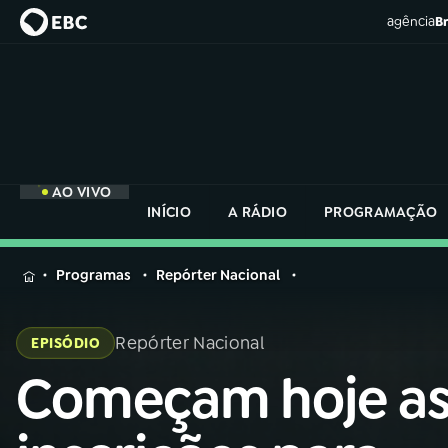
agência
Br
AO VIVO
INÍCIO
A RÁDIO
PROGRAMAÇÃO
MENU
Programas
Repórter Nacional
Buscar
na
Repórter Nacional
EPISÓDIO
Rádio
Buscar
Nacional
Começam hoje a
Buscar
na
Rádio
AO VIVO