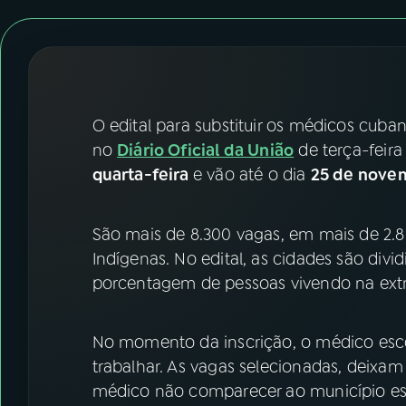
07
ÚLTIMAS
08
FESTIVAL DE MÚSICA
ACOMPANHE A RÁDIO NACIONAL
O edital para substituir os médicos cub
no
Diário Oficial da União
de terça-feira
YouTube
Facebook
quarta-feira
e vão até o dia
25 de nove
Instagram
X
São mais de 8.300 vagas, em mais de 2.80
TikTok
Indígenas. No edital, as cidades são div
porcentagem de pessoas vivendo na ext
No momento da inscrição, o médico escol
trabalhar. As vagas selecionadas, deixa
médico não comparecer ao município esc