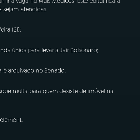
mir a vaga no Mais Médicos. Este edital ficará
 sejam atendidas.
ira (21):
a única para levar a Jair Bolsonaro;
mpa é arquivado no Senado;
 sobe multa para quem desiste de imóvel na
 element.