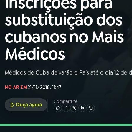
inscrições para
Nacional
substituição dos
01
INÍCIO
cubanos no Mais
02
A RÁDIO
Médicos
03
PROGRAMAÇÃO
Médicos de Cuba deixarão o País até o dia 12 de
04
PROGRAMAS
21/11/2018, 11:47
NO AR EM
05
PODCASTS
Compartilhe
Ouça agora
06
VIDEOCASTS