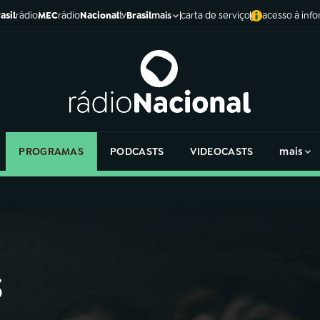
asil
rádio
MEC
rádio
Nacional
tv
Brasil
carta de serviço
acesso à inf
mais
PROGRAMAS
PODCASTS
VIDEOCASTS
mais
s