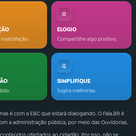
ÇÃO
ELOGIO
 insatisfação.
Compartilhe algo positivo.
ÇÃO
SIMPLIFIQUE
dido.
Sugira melhorias.
 mas é com a EBC que estará dialogando. O Fala.BR é
m a administração pública, por meio das Ouvidorias.
 conteúdos ofertados ao cidadão. Por isso, não se